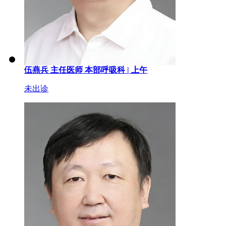
伍燕兵
主任医师
本部呼吸科 |
上午
未出诊