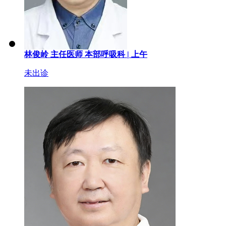
林俊岭
主任医师
本部呼吸科 |
上午
未出诊