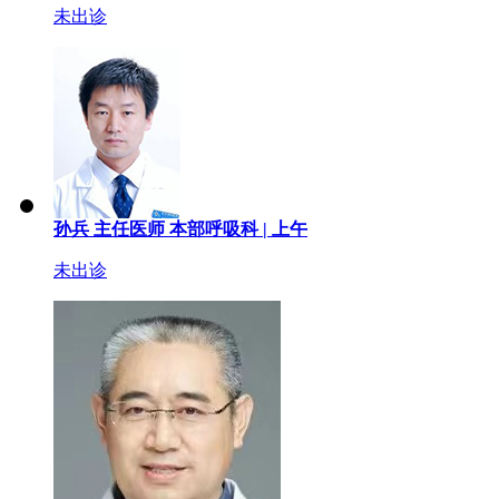
未出诊
孙兵
主任医师
本部呼吸科 |
上午
未出诊