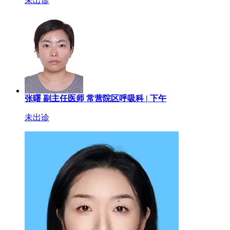
未出诊
张曙
副主任医师
常营院区呼吸科 |
下午
未出诊