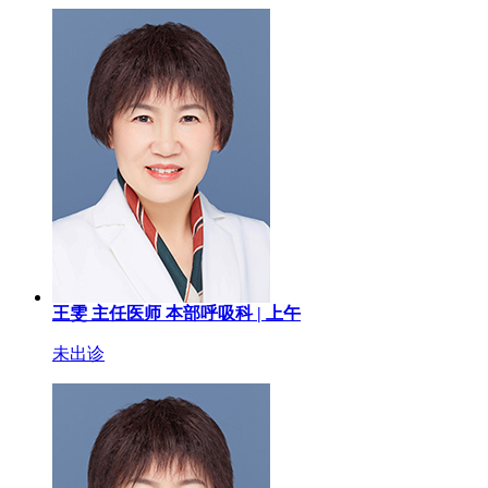
王雯
主任医师
本部呼吸科 |
上午
未出诊