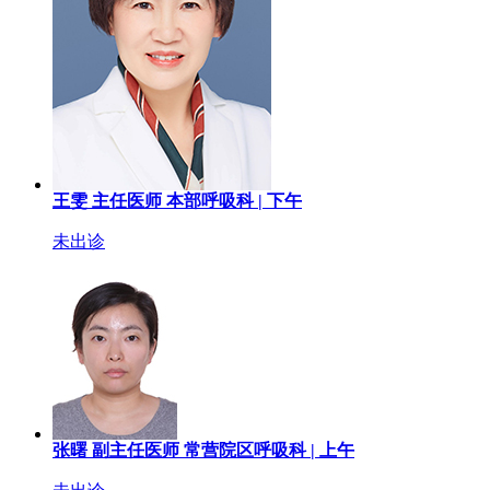
王雯
主任医师
本部呼吸科 |
下午
未出诊
张曙
副主任医师
常营院区呼吸科 |
上午