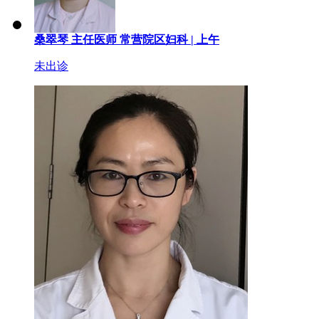
桑翠琴
主任医师
常营院区妇科 |
上午
未出诊