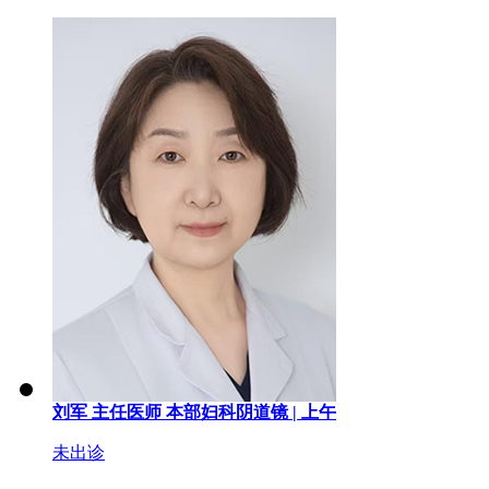
刘军
主任医师
本部妇科阴道镜 |
上午
未出诊