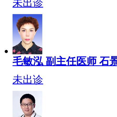
未出诊
毛敏泓
副主任医师
石景
未出诊