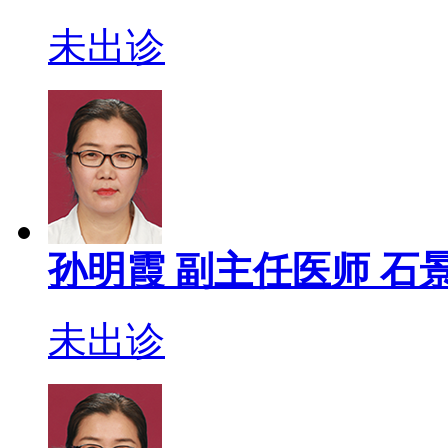
未出诊
孙明霞
副主任医师
石景
未出诊