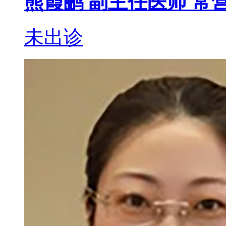
熊霞鹂
副主任医师
常营
未出诊