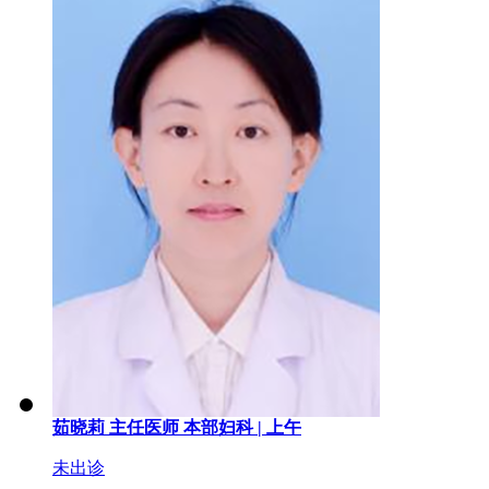
茹晓莉
主任医师
本部妇科 |
上午
未出诊