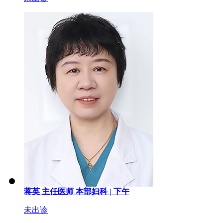
蒋英
主任医师
本部妇科 |
下午
未出诊