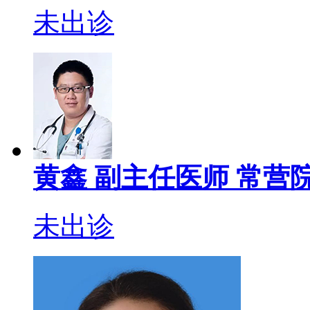
未出诊
黄鑫
副主任医师
常营院
未出诊