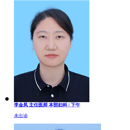
李金凤
主任医师
本部妇科 |
下午
未出诊