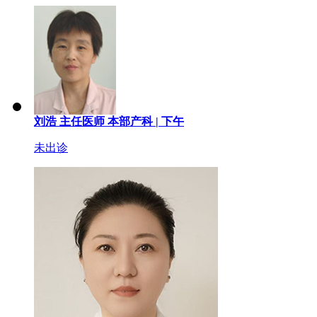
刘浩
主任医师
本部产科 |
下午
未出诊