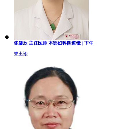
张健欣
主任医师
本部妇科阴道镜 |
下午
未出诊