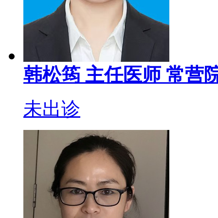
韩松筠
主任医师
常营院
未出诊