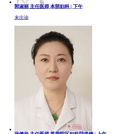
郭淑丽
主任医师
本部妇科 |
下午
未出诊
张健欣
主任医师
常营院区妇科阴道镜 |
上午