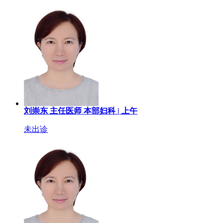
刘崇东
主任医师
本部妇科 |
上午
未出诊