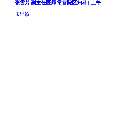
张雪芳
副主任医师
常营院区妇科 |
上午
未出诊