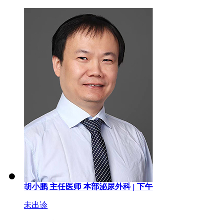
胡小鹏
主任医师
本部泌尿外科 |
下午
未出诊