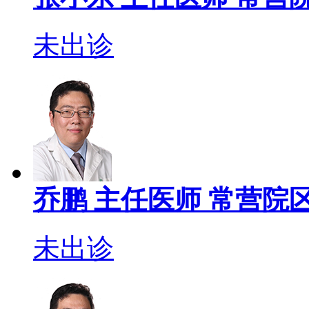
未出诊
乔鹏
主任医师
常营院区
未出诊