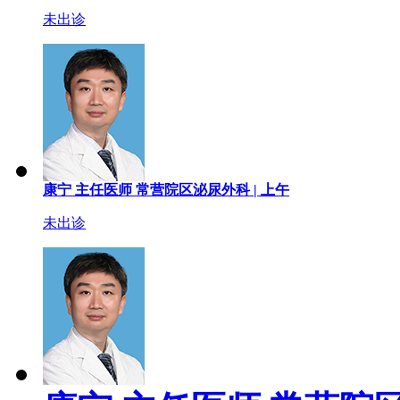
未出诊
康宁
主任医师
常营院区泌尿外科 |
上午
未出诊