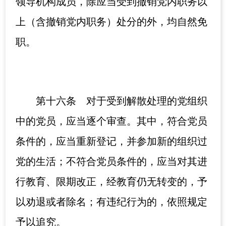
领导机构成员，除应当受到撤销党内职务以
上（含撤销党内职务）处分的外，均自然免
职。
第十六条 对于受到解散处理的党组织
中的党员，应当逐个审查。其中，符合党员
条件的，应当重新登记，并参加新的组织过
党的生活；不符合党员条件的，应当对其进
行教育、限期改正，经教育仍无转变的，予
以劝退或者除名；有违纪行为的，依照规定
予以追究。