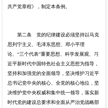
共产党章程》，制定本条例。
第二条 党的纪律建设必须坚持以马克
思列宁主义、毛泽东思想、邓小平理
论、“三个代表”重要思想、科学发展观、习
近平新时代中国特色社会主义思想为指导，
坚持和加强党的全面领导，坚决维护习近平
总书记党中央的核心、全党的核心地位，坚
决维护党中央权威和集中统一领导，落实新
时代党的建设总要求和全面从严治党战略部