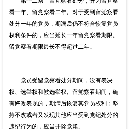
第十二条 留党察看处分，分为留党察
看一年、留党察看二年。对于受到留党察看
处分一年的党员，期满后仍不符合恢复党员
权利条件的，应当延长一年留党察看期限。
留党察看期限最长不得超过二年。
党员受留党察看处分期间，没有表决
权、选举权和被选举权。留党察看期间，确
有悔改表现的，期满后恢复其党员权利；坚
持不改或者又发现其他应当受到党纪处分的
违纪行为的，应当开除党籍。