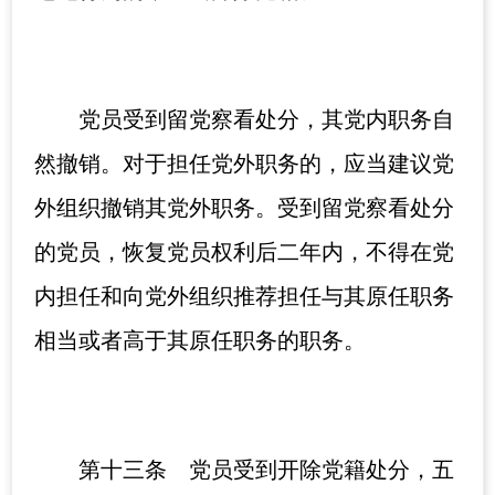
党员受到留党察看处分，其党内职务自
然撤销。对于担任党外职务的，应当建议党
外组织撤销其党外职务。受到留党察看处分
的党员，恢复党员权利后二年内，不得在党
内担任和向党外组织推荐担任与其原任职务
相当或者高于其原任职务的职务。
第十三条 党员受到开除党籍处分，五