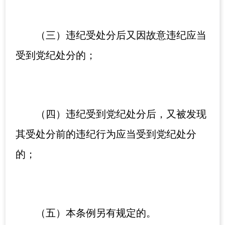
（三）违纪受处分后又因故意违纪应当
受到党纪处分的；
（四）违纪受到党纪处分后，又被发现
其受处分前的违纪行为应当受到党纪处分
的；
（五）本条例另有规定的。