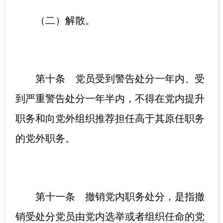
（二）解散。
第十条 党员受到警告处分一年内、受
到严重警告处分一年半内，不得在党内提升
职务和向党外组织推荐担任高于其原任职务
的党外职务。
第十一条 撤销党内职务处分，是指撤
销受处分党员由党内选举或者组织任命的党