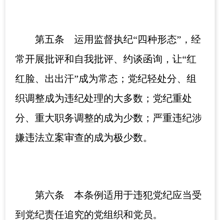
第五条 运用监督执纪“四种形态”，经
常开展批评和自我批评、约谈函询，让“红
红脸、出出汗”成为常态；党纪轻处分、组
织调整成为违纪处理的大多数；党纪重处
分、重大职务调整的成为少数；严重违纪涉
嫌违法立案审查的成为极少数。
第六条 本条例适用于违犯党纪应当受
到党纪责任追究的党组织和党员。