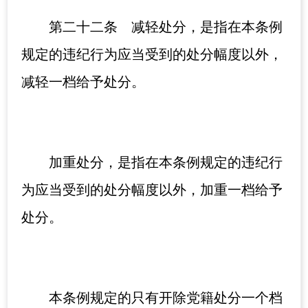
第二十二条 减轻处分，是指在本条例
规定的违纪行为应当受到的处分幅度以外，
减轻一档给予处分。
加重处分，是指在本条例规定的违纪行
为应当受到的处分幅度以外，加重一档给予
处分。
本条例规定的只有开除党籍处分一个档