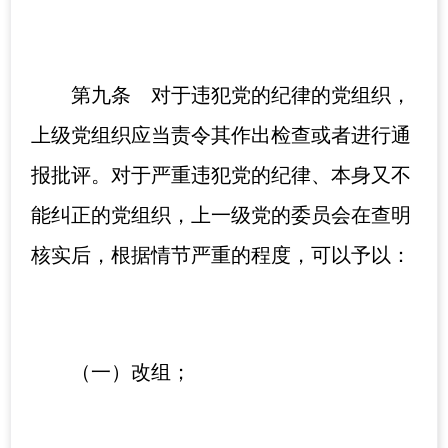
第九条 对于违犯党的纪律的党组织，
上级党组织应当责令其作出检查或者进行通
报批评。对于严重违犯党的纪律、本身又不
能纠正的党组织，上一级党的委员会在查明
核实后，根据情节严重的程度，可以予以：
（一）改组；