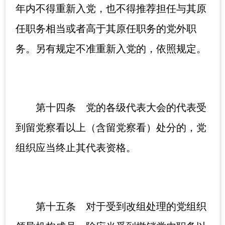
年内不得重新入党，也不得推荐担任与其原
任职务相当或者高于其原任职务的党外职
务。另有规定不准重新入党的，依照规定。
第十四条 党的各级代表大会的代表受
到留党察看以上（含留党察看）处分的，党
组织应当终止其代表资格。
第十五条 对于受到改组处理的党组织