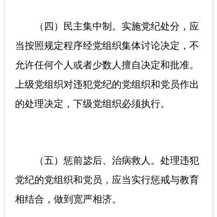
（四）民主集中制。实施党纪处分，应
当按照规定程序经党组织集体讨论决定，不
允许任何个人或者少数人擅自决定和批准。
上级党组织对违犯党纪的党组织和党员作出
的处理决定，下级党组织必须执行。
（五）惩前毖后、治病救人。处理违犯
党纪的党组织和党员，应当实行惩戒与教育
相结合，做到宽严相济。