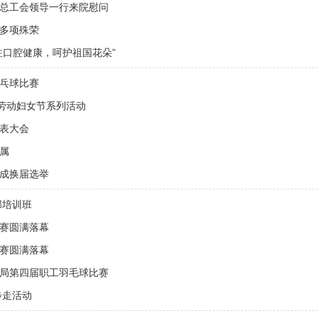
总工会领导一行来院慰问
多项殊荣
注口腔健康，呵护祖国花朵”
乓球比赛
际劳动妇女节系列活动
表大会
属
成换届选举
部培训班
赛圆满落幕
赛圆满落幕
局第四届职工羽毛球比赛
步走活动