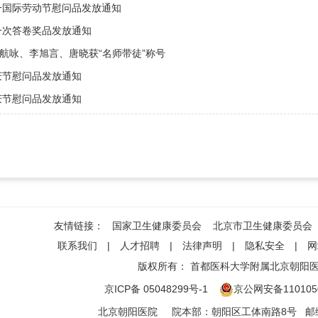
五一国际劳动节慰问品发放通知
一次答卷奖品发放通知
航咏、李旭言、唐晓获“名师带徒”称号
庆节慰问品发放通知
庆节慰问品发放通知
友情链接：
国家卫生健康委员会
北京市卫生健康委员会
联系我们
|
人才招聘
|
法律声明
|
隐私安全
|
网
版权所有：
首都医科大学附属北京朝阳
京ICP备 05048299号-1
京公网安备1101050
北京朝阳医院
院本部
：
朝阳区工体南路8号
邮编