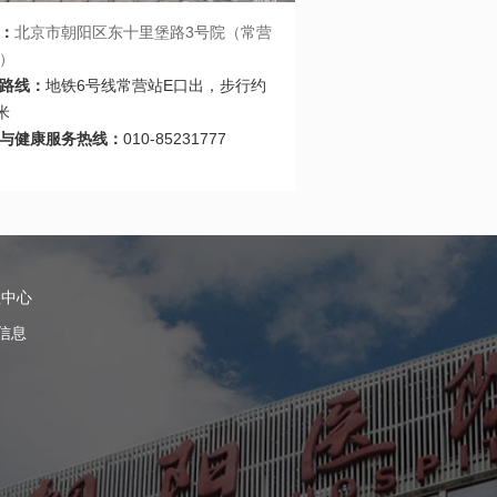
：
北京市朝阳区东十里堡路3号院（常营
）
路线：
地铁6号线常营站E口出，步行约
米
与健康服务热线：
010-85231777
理中心
信息