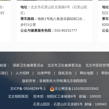
部）
地址：
北京市石景山区京原路5号（石景山院
地址
步行
区）
院区
乘车路线：
地铁1号线八角游乐园站B口出，
乘车
步行1公里
620
公众与健康服务热线：
010-85231777
公众
情链接：
国家卫生健康委员会
北京市卫生健康委员会
北京市医院管
系我们
|
人才招聘
|
法律声明
|
隐私安全
|
网站地图
|
帮助
版权所有：首都医科大学附属北京朝阳医院
京ICP备 05048299号-1
京公网安备11010502033042
北京朝阳医院
院本部
：
朝阳区工体南路8号
邮编：100020
石景山院区
：
石景山区京原路5号
邮编：100043