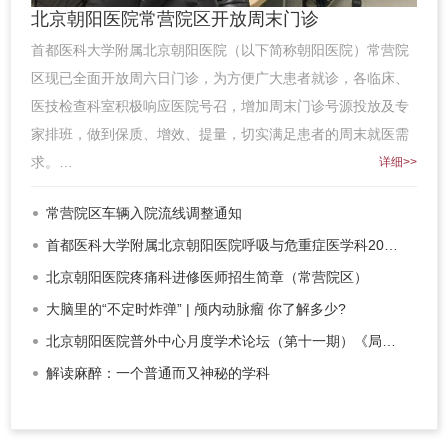
北京朝阳医院常营院区开放周末门诊
首都医科大学附属北京朝阳医院（以下简称朝阳医院）常营院
区现已全面开放周六日门诊，为方便广大患者就诊，各临床、
医技检查科室积极响应医院号召，增加周末门诊号源投放及专
家排班，做到保质、增效、提量，切实满足患者的周末就医需
求。…
详细>>
常营院区车辆入院流线调整通知
首都医科大学附属北京朝阳医院呼吸与危重症医学科2026年度秋季PC…
北京朝阳医院疼痛科进修医师招生简章（常营院区）
大脑里的“不定时炸弹” | 颅内动脉瘤 你了解多少?
北京朝阳医院普外中心月度学术论坛（第十一期）《局部进展期胰腺…
解读麻醉：一个普通而又神秘的学科