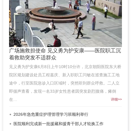
广场施救担使命 见义勇为护安康——医院职工沉
着救助突发不适群众
见义勇为护安康6月8日上午10时10分许，北京朝阳医院东大桥
院区规划建设处员工程嘉庆、新入职职工闫敏在巡查施工工地
途中，行至医院急诊入口区域时，突然听到群众呼救。二人立
即循声查看，发现一名33岁女性患者因突发剧烈腹痛，瘫倒
在…
详细>>
2026年急危重症护理管理学习班顺利举行
医院顺利完成新一批援藏和援青干部人才轮换工作