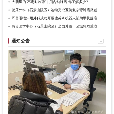
大脑里的“不定时炸弹” | 颅内动脉瘤 你了解多少?
泌尿外科（石景山院区）连续完成五例复杂肾肿瘤微创保肾手术
耳鼻咽喉头颈外科成功开展达芬奇机器人辅助甲状腺癌根治术
急诊医学中心（石景山院区）全面升级，区域急危重症救治能力再攀…
通知公告