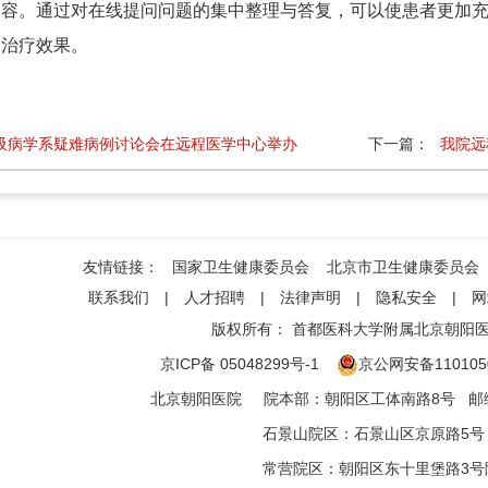
内容。通过对在线提问问题的集中整理与答复，可以使患者更加
和治疗效果。
吸病学系疑难病例讨论会在远程医学中心举办
下一篇：
我院远
友情链接：
国家卫生健康委员会
北京市卫生健康委员会
联系我们
|
人才招聘
|
法律声明
|
隐私安全
|
网
版权所有：
首都医科大学附属北京朝阳
京ICP备 05048299号-1
京公网安备1101050
北京朝阳医院
院本部
：
朝阳区工体南路8号
邮编
石景山院区
：
石景山区京原路5号
常营院区
：
朝阳区东十里堡路3号