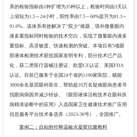
系的检验指标由1种扩增为35种以上，检验时间由3天以
上缩短为1.5～24小时，阳性率由7.5～60%提升为81.3～
91.0%。该体系有效解决了“双少”难题，填补微量眼内
液多重指标同时检验的技术空白，实现了微量眼内液多
重指标、高灵敏度、快速检测的突破。本项目有5项眼
部液体检测技术获批国家发明专利，部分技术已产品
化，获二类医疗器械注册证、欧盟CE认证、美国FDA
认证。目前已服务于全国24个省的1100家医院，赋能
3000余名基层眼科医生，帮助超10万名疑难眼病患者寻
找眼病病因并减少转诊。《眼部液体活检技术在眼科疾
病精准诊断中的应用》入选国家卫生健康技术推广应用
信息服务平台技术备选库（2023-30号），全国推广。
案例二：自粘附控释温敏水凝胶抗菌敷料