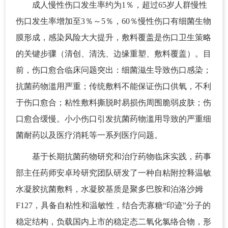
成人慢性伤口发生率约为1％，超过65岁人群慢性
伤口发生率增加至3％～5％，60％慢性伤口有细菌生物
膜形成，感染风险大大提升，敷料覆盖是伤口卫生策略
的关键步骤（清创、清洗、边缘重塑、敷料覆盖）。目
前，伤口愈合临床问题突出：细菌滋生导致伤口感染；
抗菌药物滥用严重；传统敷料不能保证伤口供氧，不利
于伤口愈合；粘性敷料撕脱时易损伤周围脆弱皮肤；伤
口愈合缓慢。小小伤口引发抗菌药物滥用导致的严重细
菌耐药以及医疗消耗等一系列医疗问题。
基于长期抗菌药物研究和治疗药物临床实践，药事
部主任药师安卓玲研究团队研发了一种自粘附控释温敏
水凝胶抗菌敷料，水凝胶基质是聚多巴胺和泊洛沙姆
F127，具备自粘性和温敏性，结合壳寡糖“印迹”分子的
稳定结构，负载国内上市的稳定态二氧化氯络合物，形