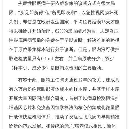
炎症性眼底病主要依赖影像的诊断方式有很大局
限，“所见即所得”但“所见即晚期”：以急性视网膜坏死
为例，即使是在欧洲发达国家，平均也要延误15天才能
得以确诊并开始治疗，82%的患眼结局为盲。决定炎症
性眼底疾病预后的关键在于早期诊断，解决难题的路径
在于原位采集标本进行分子诊断。但是，眼内液可供抽
取送检的量只有0.1 mL左右，并且病原成分少；双少
（样本少、成分少）是眼内液检测的主要瓶颈。
有鉴于此，眼科主任陶勇通过12年的攻关，建成具
有六万余份临床眼部液体标本的样本库，并基于样本库
开展大量国际国内联合研究，首创了以病原检测恒温扩
增基因芯片和免疫基因组学算法为核心的集成化微量眼
部液体快速检测体系，推动了炎症性眼底病向早期精准
诊断的范式发展。和传统的涂片/培养模式相比，新体