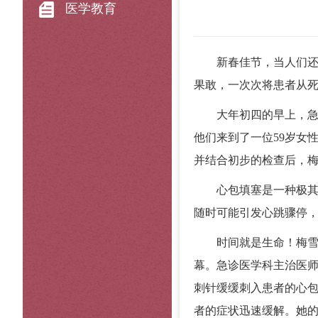
医学教育
新春佳节，当人们
果敢，一次次将患者从
大年初四的早上，
他们来到了一位59岁女
并结合初步的检查后，
心包填塞是一种极
随时可能引发心跳骤停
时间就是生命！梅
幕。急诊医学科主治医
刺针缓缓刺入患者的心
者的症状迅速缓解。她