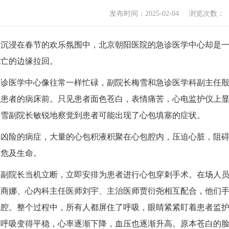
发布时间：2025-02-04
浏览次数：
还沉浸在春节的欢乐氛围中，北京朝阳医院的急诊医学中心却是
死亡的边缘拉回。
急诊医学中心像往常一样忙碌，副院长梅雪和急诊医学科副主任
性患者的病床前。只见患者面色苍白，表情痛苦，心电监护仪上
梅雪副院长敏锐地察觉到患者可能出现了心包填塞的症状。
其凶险的病症，大量的心包积液积聚在心包腔内，压迫心脏，阻
，危及生命。
雪副院长当机立断，立即安排为患者进行心包穿刺手术。在场人
师商娜、心内科主任医师刘宇、主治医师贾衍尧相互配合，他们
包腔。整个过程中，所有人都屏住了呼吸，眼睛紧紧盯着患者监
的呼吸变得平稳，心率逐渐下降，血压也逐渐升高。原本苍白的