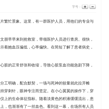
字号：
一片繁忙景象。这里，有一群医护人员，用他们的专业与
殷文朋早早来到抢救室，带领医护人员进行查房。很快，
显示着她血压偏低，心率偏快。在简短了解了患者病史，
碍心脏的正常舒张和收缩，导致心脏泵血功能急剧下降，
员分工明确，配合默契，一场与死神的较量就此拉开帷
手持穿刺针，眼神专注而坚定。在小心翼翼的操作下，穿
护仪上的生命体征指标。随着淡黄色的积液缓缓流出，患
脸上，也渐渐有了一丝血色。看到这一幕，在场所有人员