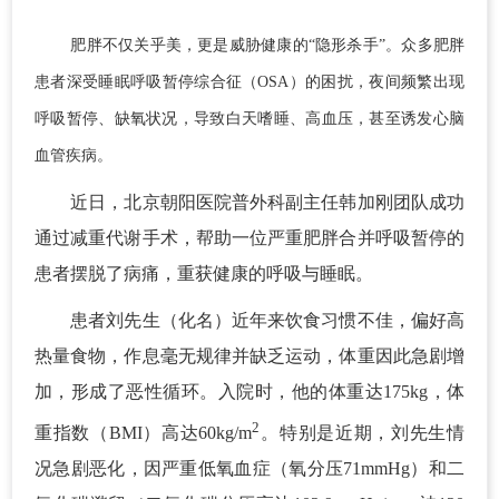
肥胖不仅关乎美，更是威胁健康的“隐形杀手”。众多肥胖
患者深受睡眠呼吸暂停综合征（OSA）的困扰，夜间频繁出现
呼吸暂停、缺氧状况，导致白天嗜睡、高血压，甚至诱发心脑
血管疾病。
近日，北京朝阳医院普外科副主任韩加刚团队成功
通过减重代谢手术，帮助一位严重肥胖合并呼吸暂停的
患者摆脱了病痛，重获健康的呼吸与睡眠。
患者刘先生（化名）近年来饮食习惯不佳，偏好高
热量食物，作息毫无规律并缺乏运动，体重因此急剧增
加，形成了恶性循环。入院时，他的体重达175kg，体
2
重指数（BMI）高达60kg/m
。特别是近期，刘先生情
况急剧恶化，因严重低氧血症（氧分压71mmHg）和二