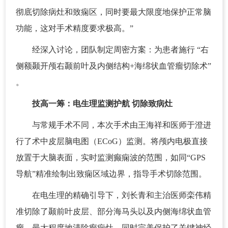
彻底切除病灶和致痫区，同时要最大限度地保护正常脑
功能，这对手术精度要求极高。”
经深入讨论，团队制定周密方案：为患者施行 “右
侧额颞开颅右颞前叶及内侧结构+海绵状血管瘤切除术”
。
技高一筹：电生理监测护航 切除致病灶
与常规手术不同，本次手术由王海祥和医师于澄进
行了术中皮层脑电图（ECoG）监测。将颅内电极直接
放置于大脑表面，实时监测癫痫波的范围，如同“GPS
导航”精准绘制出致痫区域边界，指导手术切除范围。
在电生理的精确引导下，刘长青和主治医师栾伟精
准切除了颞前叶皮层、部分海马头以及内侧海绵状血管
瘤，最大程度地清除癫痫灶，同时完美保护了关键神经