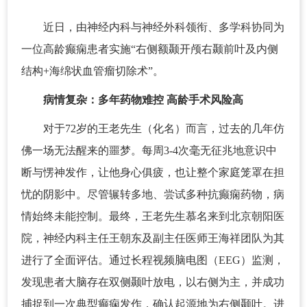
近日，由神经内科与神经外科领衔、多学科协同为
一位高龄癫痫患者实施“右侧额颞开颅右颞前叶及内侧
结构+海绵状血管瘤切除术”。
病情复杂：多年药物难控 高龄手术风险高
对于72岁的王老先生（化名）而言，过去的几年仿
佛一场无法醒来的噩梦。每周3-4次毫无征兆地意识中
断与愣神发作，让他身心俱疲，也让整个家庭笼罩在担
忧的阴影中。尽管辗转多地、尝试多种抗癫痫药物，病
情始终未能控制。最终，王老先生慕名来到北京朝阳医
院，神经内科主任王朝东及副主任医师王海祥团队为其
进行了全面评估。通过长程视频脑电图（EEG）监测，
发现患者大脑存在双侧颞叶放电，以右侧为主，并成功
捕捉到一次典型癫痫发作，确认起源地为右侧颞叶。进