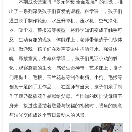
本期成长营秉持 “多元体验 全面发展” 的理念，推
出了一系列深受孩子们喜爱的课程。科学课上，孩子们
通过亲手制作轮船、水压升降机、压水机、空气净化
器、吸尘器、警报器等模型，将科学知识变成了触手可
及、生动有趣的现实；体能课上，老师带领孩子们练体
能、做游戏，孩子们在欢声笑语中挥洒汗水、强健体
魄、释放童真；生命科学课上，孩子们见证小鸡的孵
化，观察蘑菇的生长，感受生命神奇；艺术课上，孩子
们用黏土、毛根、玉兰花芯等制作刺猬、小狗、毛猴等
创意十足的手工作品……在医师节当天，孩子们亲手制
作了康乃馨插花作品献给父母。当忙碌的医护父母蹲下
身来，接过这凝结着敬爱与祝福的礼物时，眼角的笑意
与泪光交织成这个节日最动人的风景。