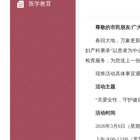
医学教育
尊敬的市民朋友/广大
春回大地，万象更新。值
妇产科秉承“以患者为中
检查服务，为您送上一
现将活动具体事宜通
活动主题
“关爱女性，守护健康”
活动时间
2026年3月6日（星
上午 9:00-12:00（