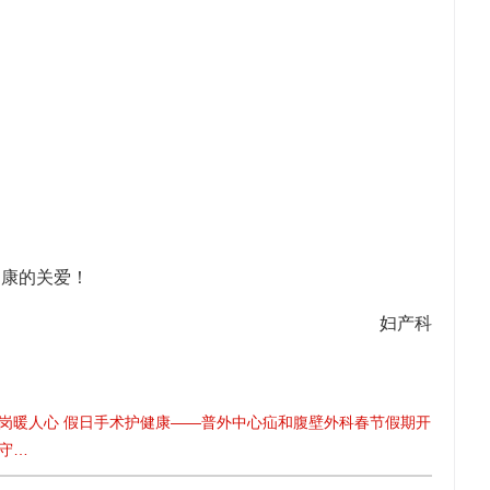
康的关爱！
妇产科
岗暖人心 假日手术护健康——普外中心疝和腹壁外科春节假期开
守…