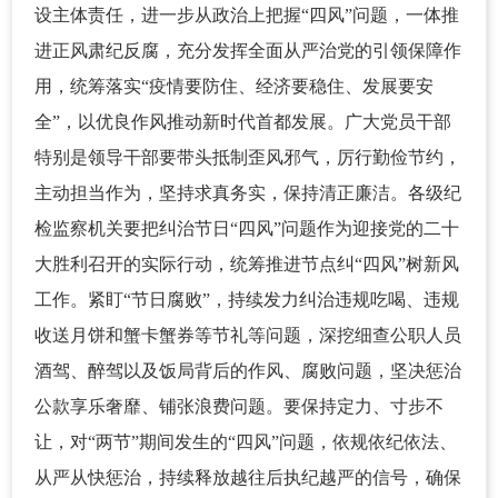
设主体责任，进一步从政治上把握“四风”问题，一体推
进正风肃纪反腐，充分发挥全面从严治党的引领保障作
用，统筹落实“疫情要防住、经济要稳住、发展要安
全”，以优良作风推动新时代首都发展。广大党员干部
特别是领导干部要带头抵制歪风邪气，厉行勤俭节约，
主动担当作为，坚持求真务实，保持清正廉洁。各级纪
检监察机关要把纠治节日“四风”问题作为迎接党的二十
大胜利召开的实际行动，统筹推进节点纠“四风”树新风
工作。紧盯“节日腐败”，持续发力纠治违规吃喝、违规
收送月饼和蟹卡蟹券等节礼等问题，深挖细查公职人员
酒驾、醉驾以及饭局背后的作风、腐败问题，坚决惩治
公款享乐奢靡、铺张浪费问题。要保持定力、寸步不
让，对“两节”期间发生的“四风”问题，依规依纪依法、
从严从快惩治，持续释放越往后执纪越严的信号，确保