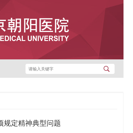
项规定精神典型问题