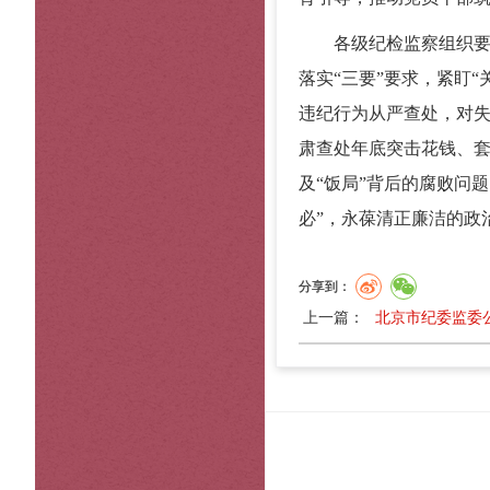
各级纪检监察组织要
落实“三要”要求，紧盯
违纪行为从严查处，对失
肃查处年底突击花钱、
及“饭局”背后的腐败问
必”，永葆清正廉洁的政
分享到：
上一篇：
北京市纪委监委