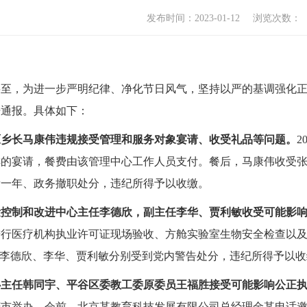
发布时间：2023-01-12
浏览次数：
节将至，为进一步严明纪律、净化节日风气，坚持以严的基调强化
开通报。具体如下：
原乡长马康伟违规接受管理和服务对象宴请、收受礼品等问题。
2
排的宴请，餐费由该管理中心工作人员支付。餐后，马康伟收受
看一年、政务撤职处分，违纪所得予以收缴。
量控制和改进中心主任李德欣，副主任李华、贾利敏收受可能影
进行医疗机构执业许可证现场验收、方舱实验室生物安全检查以
。李德欣、李华、贾利敏分别受到党内警告处分，违纪所得予以收
心主任韩同宇、平谷区委教工委原委员王福胜接受可能影响公正
庆市举办。会前，北京某教育科技发展有限公司总经理金某电话