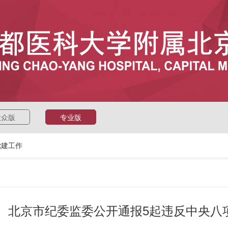
大众版
专业版
党建工作
北京市纪委监委公开通报5起违反中央八