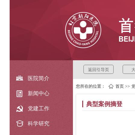
返回引导页
医院简介
您所在的位置：
首页
>>
新闻中心
典型案例摘登
党建工作
科学研究