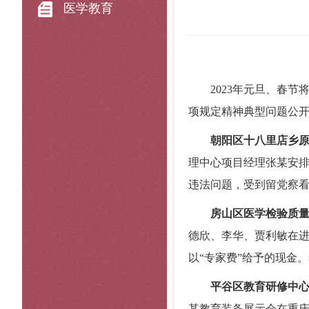
医学教育
2023年元旦、春
项规定精神典型问题公
朝阳区十八里店乡
理中心项目经理张某安
违法问题，受到留党察
房山区医学检验质
德欣、李华、贾利敏在
以“专家费”给予的现金
平谷区教育研修中
某教育装备展示会在重