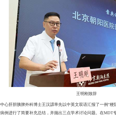
王明刚致辞
心肝胆胰脾外科博士王汉譞率先以中英文双语汇报了一例“梗阻
病例进行了简要补充总结，并抛出三点学术讨论问题。在MDT