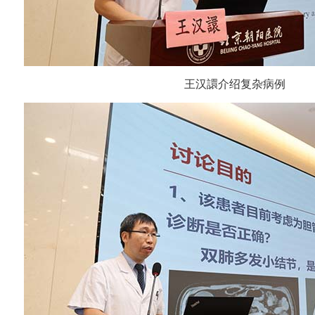
王汉譞介绍复杂病例