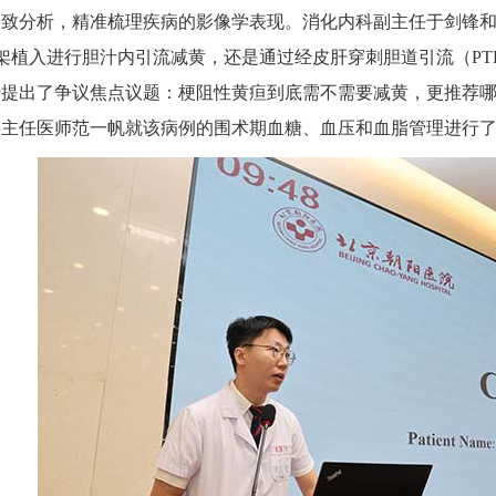
细致分析，精准梳理疾病的影像学表现。消化内科副主任于剑锋
支架植入进行胆汁内引流减黄，还是通过经皮肝穿刺胆道引流（PT
势提出了争议焦点议题：梗阻性黄疸到底需不需要减黄，更推荐
科主任医师范一帆就该病例的围术期血糖、血压和血脂管理进行