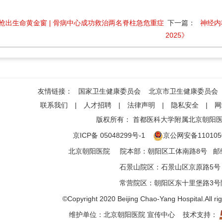
抢出生命黄金窗 | 骨病中心成功救治两名脊柱急危重症
下一篇：
神经内
2025》
友情链接：
国家卫生健康委员会
北京市卫生健康委员会
联系我们
|
人才招聘
|
法律声明
|
隐私安全
|
网
版权所有：
首都医科大学附属北京朝阳
京ICP备 05048299号-1
京公网安备1101050
北京朝阳医院
院本部
：
朝阳区工体南路8号
邮编
石景山院区
：
石景山区京原路5号
常营院区
：
朝阳区东十里堡路3号
©Copyright 2020 Beijing Chao-Yang Hospital.All ri
维护单位：北京朝阳医院 宣传中心 技术支持：