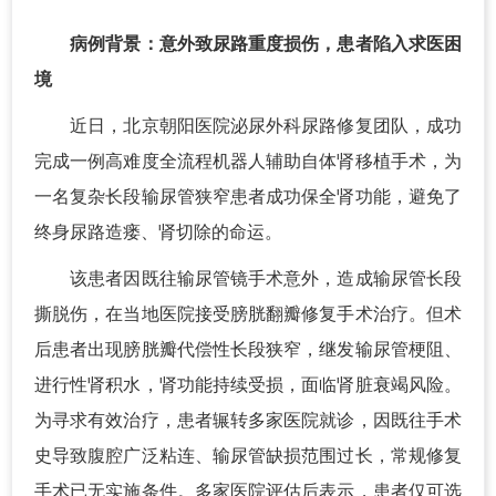
病例背景：意外致尿路重度损伤，患者陷入求医困
境
近日，北京朝阳医院泌尿外科尿路修复团队，成功
完成一例高难度全流程机器人辅助自体肾移植手术，为
一名复杂长段输尿管狭窄患者成功保全肾功能，避免了
终身尿路造瘘、肾切除的命运。
该患者因既往输尿管镜手术意外，造成输尿管长段
撕脱伤，在当地医院接受膀胱翻瓣修复手术治疗。但术
后患者出现膀胱瓣代偿性长段狭窄，继发输尿管梗阻、
进行性肾积水，肾功能持续受损，面临肾脏衰竭风险。
为寻求有效治疗，患者辗转多家医院就诊，因既往手术
史导致腹腔广泛粘连、输尿管缺损范围过长，常规修复
手术已无实施条件。多家医院评估后表示，患者仅可选