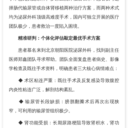
择肠代输尿管或自体肾移植两种治疗方案，而两种术式
均为泌尿外科顶级高难度手术，国内可独立开展的医疗
团队极少，患者救治一度陷入困境。
精准研判：个体化评估敲定最优手术方案
患者慕名来到北京朝阳医院泌尿外科，找到副主任
医师郑鑫团队寻求帮助。团队全面复盘患者病史、影像
学检查及既往手术资料，明确患者三大核心病情难点：
◆ 术区粘连严重：既往手术及反复感染导致腹腔
内炎性粘连广泛，解剖结构紊乱。
◆ 输尿管长段缺损：膀胱翻瓣术后再次出现狭
窄，可利用的输尿管组织极少。
◆ 肾功能受损：长期尿路梗阻导致肾积水，肾功