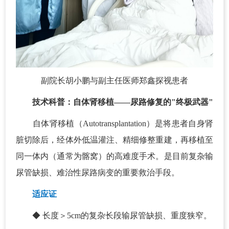
副院长胡小鹏与副主任医师郑鑫探视患者
技术科普：自体肾移植——尿路修复的"终极武器"
自体肾移植（Autotransplantation）是将患者自身肾
脏切除后，经体外低温灌注、精细修整重建，再移植至
同一体内（通常为髂窝）的高难度手术。是目前复杂输
尿管缺损、难治性尿路病变的重要救治手段。
适应证
◆ 长度＞5cm的复杂长段输尿管缺损、重度狭窄。