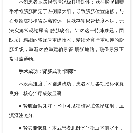
本例患者尿路损伤情况极具特殊性：既往膀胱翻瓣
手术将膀胱固定于左侧腰大肌，导致膀胱位置偏移，与
右侧髂窝移植肾距离较远，且残存输尿管长度不足，无
法实施常规输尿管-膀胱吻合。针对这一特殊难题，团
队采用精细的输尿管重建技术，精细分离严重粘连的膀
胱组织，重新对位重建输尿管-膀胱通路，确保尿液正
常引流通畅。
手术成功：肾脏成功"回家"
本次高难度手术圆满成功，患者术后各项指标恢复
良好，核心治疗成效显著：
● 肾脏血供良好：术中可见移植肾脏色泽红润，血
流灌注充分。
● 肾功能恢复：术后患者肌酐水平接近术前水平，