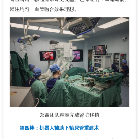
灌注均匀，血管吻合效果理想。
郑鑫团队精准完成肾脏移植
第四棒：机器人辅助下输尿管重建术