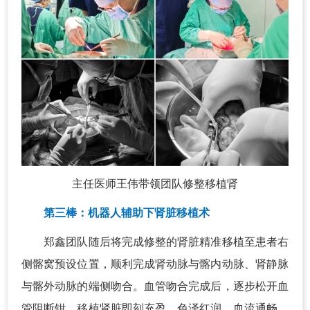
主任医师王伟带领团队修整移植肾
第三棒：机器人辅助下肾脏移植术
郑鑫团队随后将完成修整的肾脏精准移植至患者右
侧髂窝预设位置，顺利完成肾动脉与髂内动脉、肾静脉
与髂外动脉的端侧吻合。血管吻合完成后，逐步松开血
管阻断钳，移植肾脏即刻充盈、色泽红润，血流通畅、