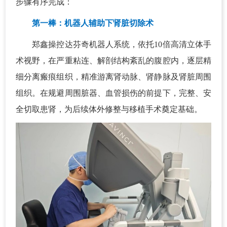
步骤有序完成：
第一棒：机器人辅助下肾脏切除术
郑鑫操控达芬奇机器人系统，依托10倍高清立体手
术视野，在严重粘连、解剖结构紊乱的腹腔内，逐层精
细分离瘢痕组织，精准游离肾动脉、肾静脉及肾脏周围
组织。在规避周围脏器、血管损伤的前提下，完整、安
全切取患肾，为后续体外修整与移植手术奠定基础。