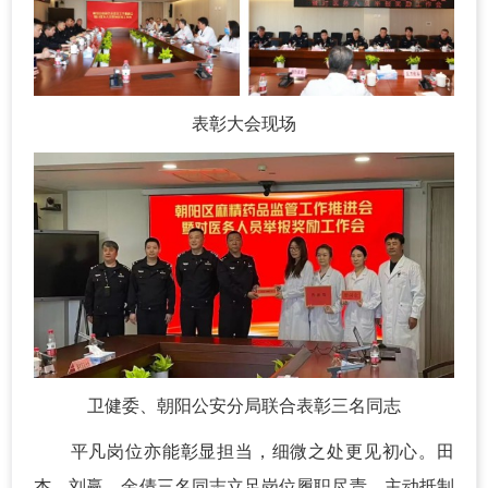
表彰大会现场
卫健委、朝阳公安分局联合表彰三名同志
平凡岗位亦能彰显担当，细微之处更见初心。田
杰、刘赢、金倩三名同志立足岗位履职尽责，主动抵制