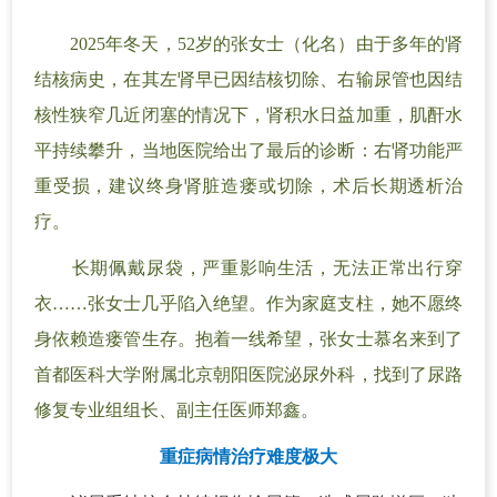
2025年冬天，52岁的张女士（化名）由于多年的肾
结核病史，在其左肾早已因结核切除、右输尿管也因结
核性狭窄几近闭塞的情况下，肾积水日益加重，肌酐水
平持续攀升，当地医院给出了最后的诊断：右肾功能严
重受损，建议终身肾脏造瘘或切除，术后长期透析治
疗。
长期佩戴尿袋，严重影响生活，无法正常出行穿
衣……张女士几乎陷入绝望。作为家庭支柱，她不愿终
身依赖造瘘管生存。抱着一线希望，张女士慕名来到了
首都医科大学附属北京朝阳医院泌尿外科，找到了尿路
修复专业组组长、副主任医师郑鑫。
重症病情治疗难度极大