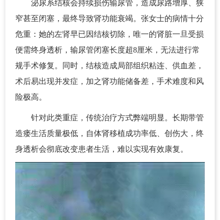
泌尿系结核会持续损伤输尿管，造成尿路增厚、狭
窄甚至闭塞，最终导致肾功能衰竭。张女士的病情十分
危重：她的左肾早已因结核切除，唯一的肾脏一旦受损
便需终身透析，输尿管闭塞长度超8厘米，无法进行常
规手术修复。同时，结核造成局部组织粘连、供血差，
术后易出现并发症，加之肾功能储备差，手术难度和风
险极高。
针对此类重症，传统治疗方式弊端明显。长期带管
造瘘生活质量极低，自体肾移植成功率低、创伤大，终
身透析会彻底改变患者生活，难以实现有效康复。