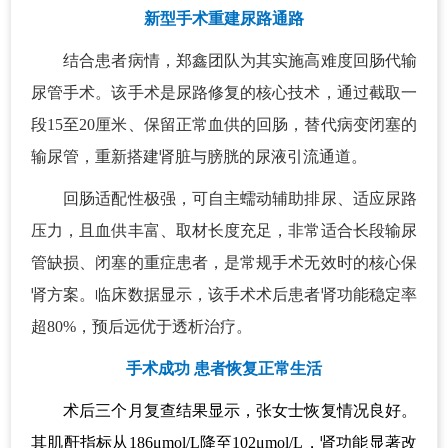
新型手术重建尿路通路
结合患者病情，郑鑫团队为其实施高难度回肠代输
尿管手术。该手术是尿路修复的核心技术，通过截取一
段15至20厘米、保留正常血供的回肠，替代病变闭塞的
输尿管，重新搭建肾脏与膀胱的尿液引流通道。
回肠适配性极强，可自主蠕动辅助排尿、适应尿路
压力，且血供丰富、取材长度充足，非常适合长段输尿
管缺损、闭塞的重症患者，是常规手术无效时的核心保
肾方案。临床数据显示，该手术术后患者肾功能稳定率
超80%，预后远优于透析治疗。
手术成功 患者恢复正常生活
术后三个月复查结果显示，张女士恢复情况良好。
其肌酐指标从186μmol/L降至102μmol/L，肾功能显著改