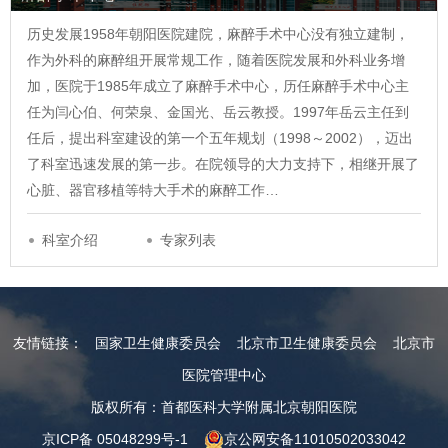
历史发展1958年朝阳医院建院，麻醉手术中心没有独立建制，
作为外科的麻醉组开展常规工作，随着医院发展和外科业务增
加，医院于1985年成立了麻醉手术中心，历任麻醉手术中心主
任为闫心伯、何荣泉、金国光、岳云教授。1997年岳云主任到
任后，提出科室建设的第一个五年规划（1998～2002），迈出
了科室迅速发展的第一步。在院领导的大力支持下，相继开展了
心脏、器官移植等特大手术的麻醉工作…
科室介绍
专家列表
友情链接：
国家卫生健康委员会
北京市卫生健康委员会
北京市
医院管理中心
版权所有：首都医科大学附属北京朝阳医院
京ICP备 05048299号-1
京公网安备11010502033042