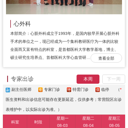
心外科
本部简介：心脏外科成立于1993年，是国内较早开展心脏外科
手术的单位之一，现已经成为一个集科教研医疗为一体的比较
全面而又富有特点的科室，是首都医科大学教学基地，博士、
硕士研究生培养点、首都医科大学心血管研…
查看全部
专家出诊
本周
下一周
副主任医师
专家门诊
特需门诊
临停
（
*
医生资料和出诊信息可能存在更新延迟，仅供参考；常营院区出诊
表维护中，以实际出诊为准。）
星期一
星期二
星期三
科室
时段
08-03
08-04
08-05