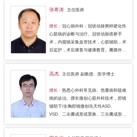
肺动脉高压的药物治疗，肺动脉…
张希涛
主任医师
擅长：
冠心病外科：冠状动脉粥样硬化性
心脏病的诊断与治疗。冠状动脉搭桥手
术，内窥镜采集血管技术，心脏辅助，术
后监护，术后康复与健康教育。瓣膜外科
的诊断与治疗。术后监护，术后康复与健
康教育。房颤射频消融外科治疗…
高杰
主任医师 副教授、医学博士
擅长：
熟悉心外科常见病、危重病和疑难
病的诊治。擅长微创心脏外科技术，腔镜
辅助下/全胸腔镜微创先天性ASD、
VSD、二尖瓣成形或置换、三尖瓣成形、
持续性永久性房颤的射频消融或Hybrid杂
交、结构性心脏病的介入治疗、主动…