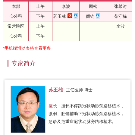
本部
上午
李波
顾松
张希涛
心外科
下午
郭玉林
颜钧
柴守栋
常营院区
上午
李波
心外科
下午
*手机端滑动表格查看更多
专家简介
苏丕雄
主任医师 博士
擅长：
擅长不停跳冠状动脉旁路移植术，
微创、腔镜辅助下冠状动脉旁路移植术，
急诊及危重症冠状动脉旁路移植术。