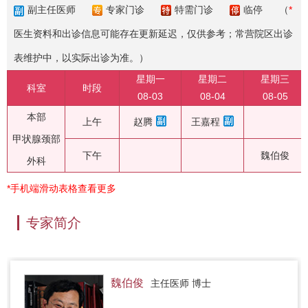
副主任医师
专家门诊
特需门诊
临停
（
*
医生资料和出诊信息可能存在更新延迟，仅供参考；常营院区出诊
表维护中，以实际出诊为准。）
星期一
星期二
星期三
科室
时段
08-03
08-04
08-05
本部
上午
赵腾
王嘉程
甲状腺颈部
下午
魏伯俊
外科
*手机端滑动表格查看更多
专家简介
魏伯俊
主任医师 博士