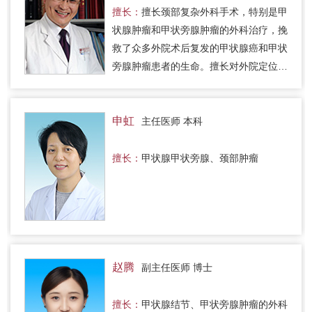
擅长：
擅长颈部复杂外科手术，特别是甲
状腺肿瘤和甲状旁腺肿瘤的外科治疗，挽
救了众多外院术后复发的甲状腺癌和甲状
旁腺肿瘤患者的生命。擅长对外院定位失
败或手术失败的甲状旁腺肿瘤（原发性甲
状旁腺功能亢进）实施补救性…
申虹
主任医师 本科
擅长：
甲状腺甲状旁腺、颈部肿瘤
赵腾
副主任医师 博士
擅长：
甲状腺结节、甲状旁腺肿瘤的外科