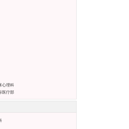
床心理科
际医疗部
科