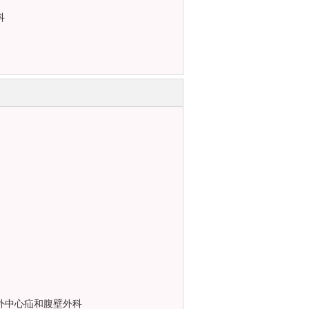
科
外中心疝和腹壁外科