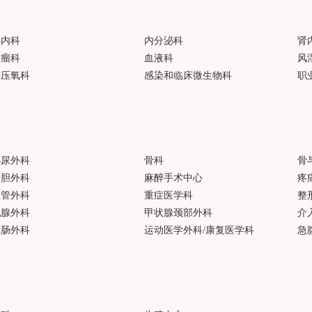
心内科
内分泌科
肾
肿瘤科
血液科
风
高压氧科
感染和临床微生物科
职
泌尿外科
骨科
骨
肝胆外科
麻醉手术中心
疼
血管外科
重症医学科
整
乳腺外科
甲状腺颈部外科
介
肛肠外科
运动医学外科/康复医学科
急