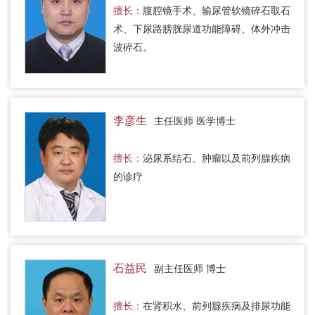
擅长：
腹腔镜手术、输尿管软镜碎石取石
术、下尿路膀胱尿道功能障碍、体外冲击
波碎石。
李彦生
主任医师 医学博士
擅长：
泌尿系结石、肿瘤以及前列腺疾病
的诊疗
石益民
副主任医师 博士
擅长：
在肾积水、前列腺疾病及排尿功能