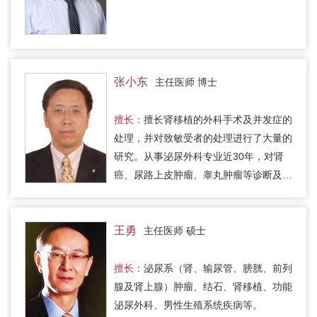
张小东
主任医师 博士
擅长：
擅长肾移植的外科手术及并发症的
处理，并对致敏受者的处理进行了大量的
研究。从事泌尿外科专业近30年，对肾
癌、尿路上皮肿瘤、睾丸肿瘤等诊断及治
疗有着丰富的经验。曾任国际神经泌尿学
会执委，长期关注排尿功能障碍…
王勇
主任医师 硕士
擅长：
泌尿系（肾、输尿管、膀胱、前列
腺及肾上腺）肿瘤、结石、肾移植、功能
泌尿外科、男性生殖系统疾病等。