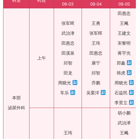
科室
时段
08-03
08-04
08-05
田惠忠
张军晖
王勇
王飚
武治津
张军晖
王建文
田惠忠
王玮
宋黎明
田溪泉
田惠忠
蒋宇光
上午
邱智
康宁
郑鑫
田龙
邱智
韩虎
周晓光
乔鹏
周晓光
车乐
吴栗洋
石益民
本部
李景立
泌尿外科
胡小鹏
武治津
王玮
王飚