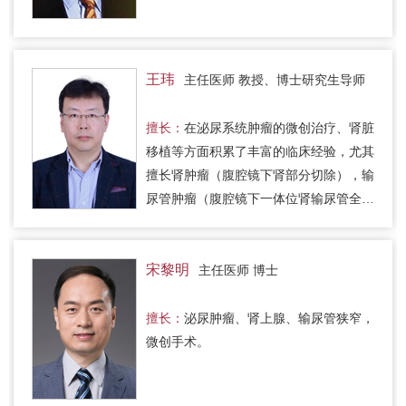
王玮
主任医师 教授、博士研究生导师
擅长：
在泌尿系统肿瘤的微创治疗、肾脏
移植等方面积累了丰富的临床经验，尤其
擅长肾肿瘤（腹腔镜下肾部分切除），输
尿管肿瘤（腹腔镜下一体位肾输尿管全长
切除），膀胱肿瘤（腹腔镜下膀胱全切
术），前列腺肿瘤（腹腔镜下前…
宋黎明
主任医师 博士
擅长：
泌尿肿瘤、肾上腺、输尿管狭窄，
微创手术。