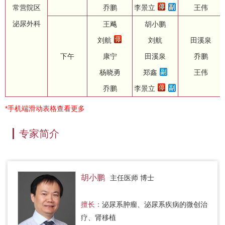
常营院区
乔鹏
李景立
王伟
泌尿外科
王飚
胡小鹏
刘航
刘航
田溪泉
下午
康宁
田溪泉
乔鹏
杨晓勇
郑鑫
王伟
乔鹏
李景立
*手机端滑动表格查看更多
专家简介
胡小鹏
主任医师 博士
擅长：
泌尿系肿瘤、泌尿系疾病的微创治
疗、肾移植