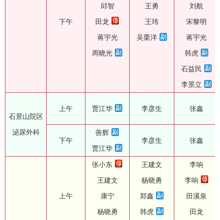
邱智
王勇
刘航
下午
田龙
王玮
宋黎明
蒋宇光
吴栗洋
蒋宇光
周晓光
韩虎
石益民
李景立
上午
贾江华
李彦生
张鑫
石景山院区
泌尿外科
善辉
下午
李彦生
张鑫
贾江华
张小东
王建文
李响
王建文
杨晓勇
李响
上午
康宁
郑鑫
田溪泉
杨晓勇
韩虎
田龙