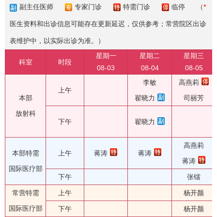
副主任医师
专家门诊
特需门诊
临停
（
*
医生资料和出诊信息可能存在更新延迟，仅供参考；常营院区出诊
表维护中，以实际出诊为准。）
星期一
星期二
星期三
科室
时段
08-03
08-04
08-05
李敏
高燕莉
上午
本部
翟晓力
司丽芳
放射科
下午
翟晓力
高燕莉
本部特需
上午
蒋涛
蒋涛
蒋涛
国际医疗部
下午
张镭
常营特需
上午
杨开颜
国际医疗部
下午
杨开颜