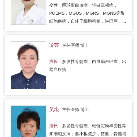
变性，巨球蛋白血症，轻链沉积病，
POEMS，MGUS，MGRS，MGNS等浆
细胞疾病，自体干细胞移植，淋巴瘤，骨
髓增生异常综合征，骨髓增殖性疾病，各
种贫血，血小板减少症等出凝血疾病，急
慢…
冷芸
主任医师 博士
擅长：
多发性骨髓瘤，白血病淋巴瘤，出
凝血疾病
吴垠
主任医师 博士
擅长：
多发性骨髓瘤、轻链淀粉样变性等
浆细胞疾病；血小板减少，贫血，骨髓增