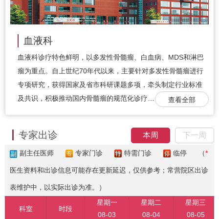
血液科
血液科诊疗特色鲜明，以多发性骨髓瘤、白血病、MDS和淋巴
瘤为重点。自上世纪70年代以来，主要针对多发性骨髓瘤进行
专项研究，获得国家及省市科研课题多项，牵头制定行业标准
及共识，积极推动国内骨髓瘤的规范化诊疗…
查看全部
专家出诊
本周
下一周
副主任医师
专家门诊
特需门诊
临停
（
*
医生资料和出诊信息可能存在更新延迟，仅供参考；常营院区出诊
表维护中，以实际出诊为准。）
星期一
星期二
星期三
科室
时段
08-03
08-04
08-05