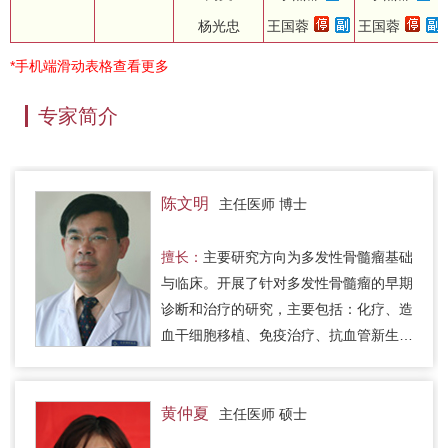
杨光忠
王国蓉
王国蓉
*手机端滑动表格查看更多
专家简介
陈文明
主任医师 博士
擅长：
主要研究方向为多发性骨髓瘤基础
与临床。开展了针对多发性骨髓瘤的早期
诊断和治疗的研究，主要包括：化疗、造
血干细胞移植、免疫治疗、抗血管新生治
疗和骨病的治疗等，使病人总的生存期由
国际的3-4年延长到4-5年，部…
黄仲夏
主任医师 硕士