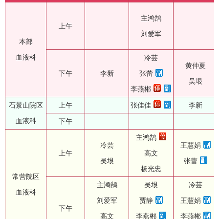
主鸿鹄
上午
刘爱军
本部
血液科
冷芸
黄仲夏
下午
李新
张蕾
吴垠
李燕郴
石景山院区
上午
张佳佳
李新
血液科
下午
主鸿鹄
冷芸
王慧娟
上午
高文
吴垠
张蕾
杨光忠
常营院区
主鸿鹄
吴垠
冷芸
血液科
刘爱军
贾静
王慧娟
下午
高文
李燕郴
李燕郴