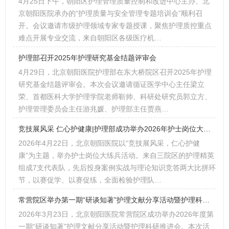
4月25日下午，朝阳区护理管理质量控制和改进中心主办、北
京朝阳医院承办的“护理质量与安全管理专题培训会”顺利召
开。会议邀请市级护理领域专家专题授课，聚焦护理质控重点
难点开展专业交流，来自朝阳区各级医疗机…
护理部召开2025年护理研究基金结题评审会
4月29日，北京朝阳医院护理部在东大桥院区召开2025年护理
研究基金结题评审会。本次会议邀请循证医学中心主任梁立
荣、首都医科大学护理学院老师靳帅、科研处研究员郭立方、
护理管理委员会主任游兆媛、护理部主任贾燕…
竞技展风采 仁心护健康|护理部成功举办2026年护士岗位大练兵
2026年4月22日，北京朝阳医院以“竞技展风采，仁心护健
康”为主题，举办护士岗位大练兵活动。来自三院区的护理精英
组成7支代表队，先后投身案例实战与理论知识竞答两大比拼环
节，以赛促学、以赛促练，全面检验护理队…
常营院区举办第一期“研谈知著”护理文献分享活动暨护理科研推进会
2026年3月23日，北京朝阳医院常营院区成功举办2026年度第
一期“研谈知著”护理文献分享活动暨护理科研推进会。本次活