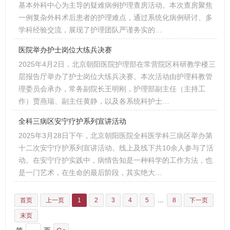
基本外科中心为主导的疑难病例护理查房活动。本次查房聚焦
一例复杂外科术后患者的护理难点，通过系统化病例研讨、多
学科经验交流，展现了护理团队严谨务实的…
医院举办护士岗位大练兵决赛
2025年4月2日，北京朝阳医院护理部在常营院区科研教学楼三
层报告厅举办了护士岗位大练兵决赛。本次活动由护理科教管
理委员会承办，常务副院长王明刚，护理部副主任（主持工
作）贾燕瑞、副主任黄静，以及各系统科护士…
全科三病区安宁疗护系列宣讲活动
2025年3月28日下午，北京朝阳医院全科医学科三病区举办第
十二次安宁疗护系列宣讲活动。线上及线下共10余人参与了活
动。在安宁疗护实践中，病情告知是一种科学的工作方法，也
是一门艺术，在生命的最后阶段，其实绝大…
...
首页
上一页
1
2
3
4
5
8
下一页
末页