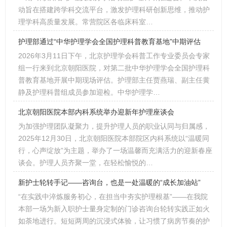
动旨在搭建跨学科交流平台，激发护理科研创新思维，推动护
理学科高质量发展。常营院区各临床科室…
护理部通过“中华护理学会全国护理科普教育基地”中期评估
2026年3月11日下午，北京护理学会科普工作专业委员会专家
组一行来到北京朝阳医院，对第二批中华护理学会全国护理科
普教育基地开展中期现场评估。护理部主任贾燕瑞、副主任黄
静及护理科普组成员参加迎检。中华护理学…
北京朝阳医院本部内科系统举办迎新年护理座谈会
为加强护理团队凝聚力，提升护理人员的职业认同与归属感，
2025年12月30日，北京朝阳医院本部院区内科系统以“温暖同
行，心声绽放”为主题，举办了一场温馨而充满活力的迎新春座
谈会。护理人员齐聚一堂，在轻松愉悦的…
新护士轮转手记——咨询台，也是一处温暖的“成长加油站”
“在实践中淬炼服务初心，在担当中夯实护理根基”——在我院
本部一场为新入职护士量身定制的门诊咨询台轮转实践正如火
如荼地进行。短短两周的沉浸式体验，让习惯了病房节奏的护