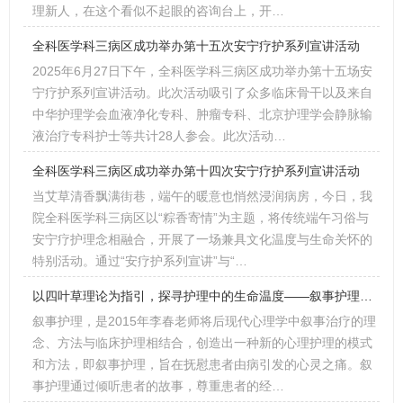
理新人，在这个看似不起眼的咨询台上，开…
全科医学科三病区成功举办第十五次安宁疗护系列宣讲活动
2025年6月27日下午，全科医学科三病区成功举办第十五场安
宁疗护系列宣讲活动。此次活动吸引了众多临床骨干以及来自
中华护理学会血液净化专科、肿瘤专科、北京护理学会静脉输
液治疗专科护士等共计28人参会。此次活动…
全科医学科三病区成功举办第十四次安宁疗护系列宣讲活动
当艾草清香飘满街巷，端午的暖意也悄然浸润病房，今日，我
院全科医学科三病区以“粽香寄情”为主题，将传统端午习俗与
安宁疗护理念相融合，开展了一场兼具文化温度与生命关怀的
特别活动。通过“安疗护系列宣讲”与“…
以四叶草理论为指引，探寻护理中的生命温度——叙事护理学习心得分享
叙事护理，是2015年李春老师将后现代心理学中叙事治疗的理
念、方法与临床护理相结合，创造出一种新的心理护理的模式
和方法，即叙事护理，旨在抚慰患者由病引发的心灵之痛。叙
事护理通过倾听患者的故事，尊重患者的经…