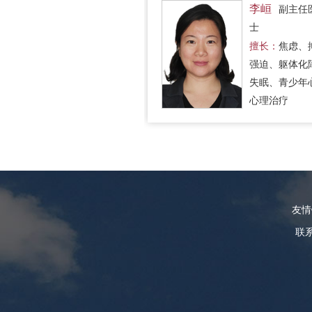
李峘
副主任
士
擅长：
焦虑、
强迫、躯体化
失眠、青少年
心理治疗
友
联