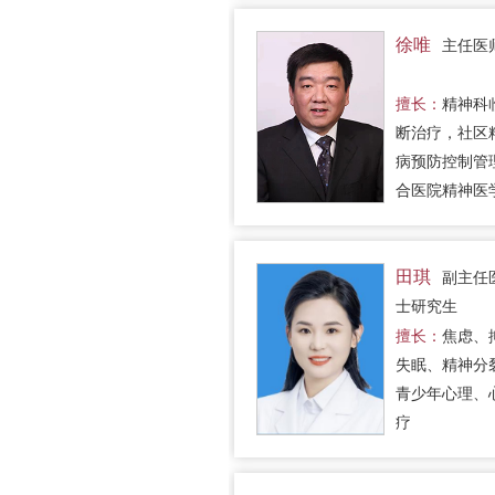
疾病引发的心
碍。个体心理
徐唯
主任医
婚姻家庭治疗
擅长：
精神科
断治疗，社区
病预防控制管
合医院精神医
会诊，心理危
及干预，心理
治疗。
田琪
副主任
士研究生
擅长：
焦虑、
失眠、精神分
青少年心理、
疗