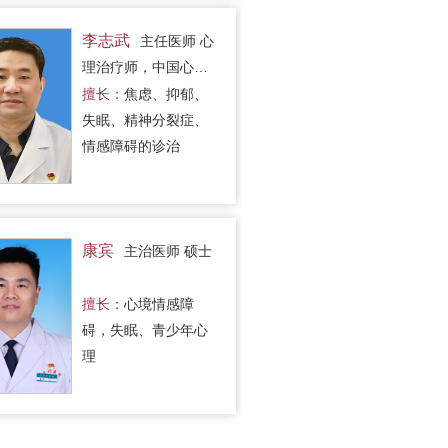
李志武
主任医师 心
理治疗师，中国心理
学会注册心理师，硕
擅长：
焦虑、抑郁、
士
失眠、精神分裂症、
情感障碍的诊治
康宾
主治医师 硕士
擅长：
心境情感障
碍，失眠、青少年心
理