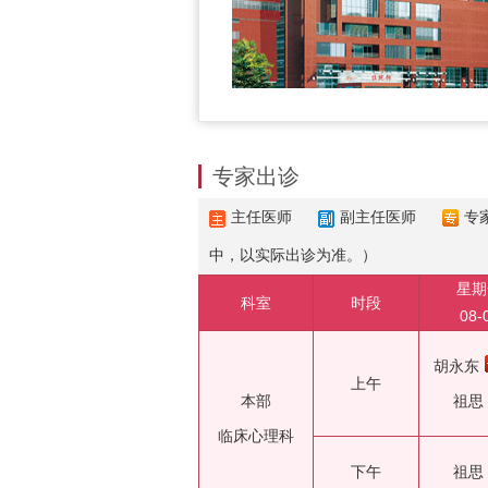
专家出诊
主任医师
副主任医师
专
中，以实际出诊为准。）
星期
科室
时段
08-
胡永东
上午
本部
祖思
临床心理科
下午
祖思