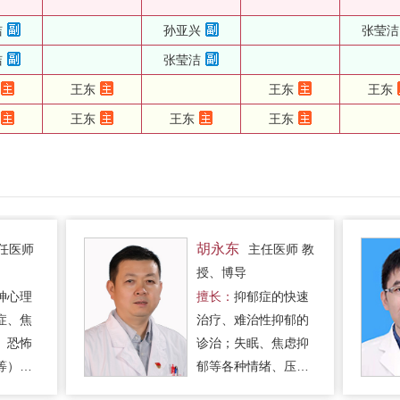
洁
孙亚兴
张莹洁
洁
张莹洁
王东
王东
王东
王东
王东
王东
胡永东
任医师
主任医师 教
授、博导
神心理
擅长：
抑郁症的快速
症、焦
治疗、难治性抑郁的
、恐怖
诊治；失眠、焦虑抑
等）。
郁等各种情绪、压力
及躯体
问题；常见精神心理