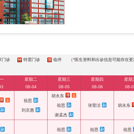
家门诊
特需门诊
临停
（
*
医生资料和出诊信息可能存在更
一
星期二
星期三
星期四
星期
03
08-04
08-05
08-06
08-0
胡永东
祖思
祖思
张莹洁
胡永东
刘京惠
谢孟杰
祖思
祖思
祖思