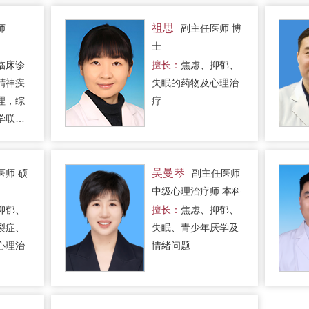
理障
障碍的早期识别及规
治疗，
范化的、个体化的、
祖思
师
副主任医师 博
。
全病程的治疗。
士
临床诊
擅长：
焦虑、抑郁、
精神疾
失眠的药物及心理治
理，综
疗
学联络
机管理
咨询及
吴曼琴
医师 硕
副主任医师
中级心理治疗师 本科
抑郁、
擅长：
焦虑、抑郁、
裂症、
失眠、青少年厌学及
心理治
情绪问题