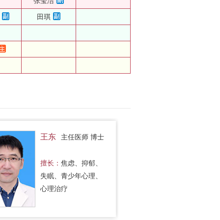
张莹洁
田琪
王东
主任医师 博士
擅长：
焦虑、抑郁、
失眠、青少年心理、
心理治疗