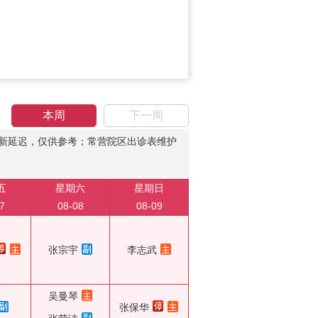
本周
下一周
新延迟，仅供参考；常营院区出诊表维护
五
星期六
星期日
7
08-08
08-09
张宗宇
李志武
吴曼琴
张保华