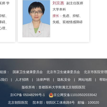
刘京惠
医师 学
副主任医师
大学本科
抑郁、
擅长：
焦虑、抑郁、
障碍、
失眠、双相情感障碍
心理、
情链接：
国家卫生健康委员会
北京市卫生健康委员会
北京市医院管
系我们
|
人才招聘
|
法律声明
|
隐私安全
|
网站地图
|
帮助
版权所有：首都医科大学附属北京朝阳医院
京ICP备 05048299号-1
京公网安备11010502033042
北京朝阳医院
院本部
：
朝阳区工体南路8号
邮编：100020