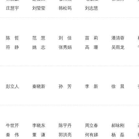
庄慧宇
刘莹莹
韩松筠
刘志慧
陈哲
范慧
刘佳
苗莉
潘清蓉
符静
姚志
张秀娟
高珊
吴雨龙
彭立人
秦晓新
孙芳
李新
徐晨
牛世芹
李晓东
陈宇丹
周立春
郝咏刚
秦伟
董谦
郭洪亮
何有娣
杨磊