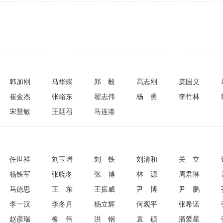
韩加刚
马华崇
郑毅
高志刚
庞国义
崔金杰
张峪东
翟志伟
杨勇
李竹林
宋慧敏
王延召
马连港
任世祥
刘玉增
刘铁
刘清和
关立
杨铁军
张晓冬
张博
林源
周君琳
马德思
王东
王振威
尹博
尹鹏
李一汉
李冬月
杨立辉
何观平
张希诺
赵彦瑞
柳伟
洪钢
袁硕
潘爱星