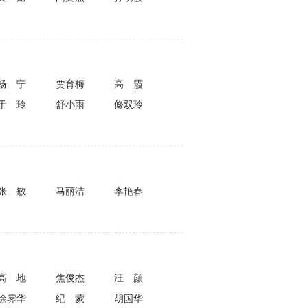
杨宁
贾育梅
高霞
于玲
舒小雨
修双玲
张敏
马丽洁
李艳春
高地
焦俊杰
汪颜
徐霁华
纪蒙
胡国华