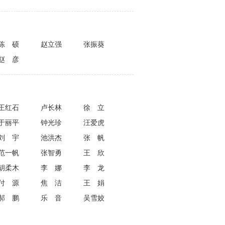
陈硕
赵立强
张振葵
赵彦
王红石
卢长林
徐立
于丽平
钟光珍
汪爱虎
刘宇
池洪杰
张帆
范一帆
张智勇
王欣
胡柔木
李娜
李龙
付源
焦洁
王娟
郝鹏
乐音
吴雪姣