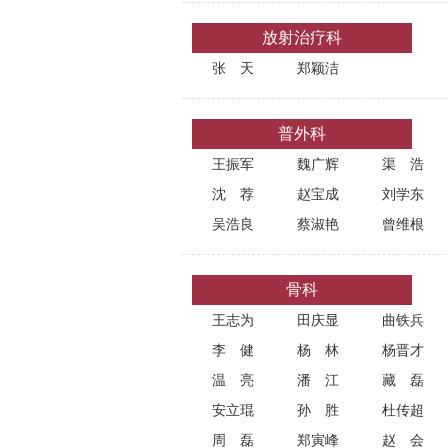
放射治疗科
张天
郑颖洁
普外科
王振军
魏广辉
渠浩
沈荐
赵宝成
刘学东
吴浩良
蔡淑艳
曾维根
骨科
王志为
田庆显
曲铁兵
李健
杨林
杨晋才
温亮
潘江
藏磊
安立琨
孙胜
杜传超
周磊
郑寅峰
赵会