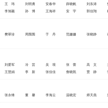
王玮
刘明勇
安春华
薛晓帆
刘东涛
李旭颖
孙博
王海祥
安宇
郭佳翔
樊翠珍
周围围
于丹
范姗姗
张晓静
刘爱军
冷芸
吴垠
张蕾
高文
王慧娟
李新
张佳佳
詹晓凯
贾静
张永锋
董馨
李海云
温晓宏
师天燕