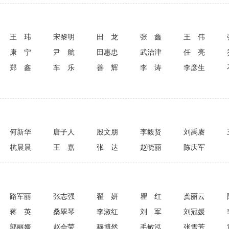
王玮
宋黎明
田龙
张鑫
王伟
康宁
尹航
田惠忠
武治津
任亮
郑鑫
车乐
善辉
李涛
李彦生
何新华
唐子人
殷文朋
李毅贤
刘禹赓
杭晨晨
王嘉
张达
赵晓丽
陈庆军
路军丽
张志强
翟妍
瞿红
龚丽云
蒋英
桑翠琴
李淑红
刘军
刘冠媛
郭丽媛
赵会荣
穆博然
毛敏泓
张雪芳