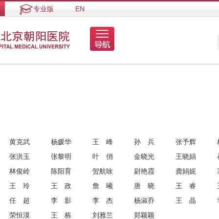
专业版
EN
黄克武
杨媛华
王峰
孙兵
张予辉
张洪玉
张黎明
叶俏
金晓光
王晓娟
林俊岭
陈阳育
贺航咏
尉艳霞
龚娟妮
王玲
王政
詹曦
唐晓
王睿
任超
李影
李杰
杨淑乔
王晶
荣恒漠
王栋
刘雅兰
郑颖颖