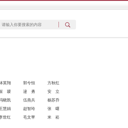
林英翔
郭兮恒
方秋红
崔瑷
逯勇
安立
冯晓凯
伍燕兵
杨苏乔
王慧娟
赵智玲
张曙
李世红
毛文苹
米崧