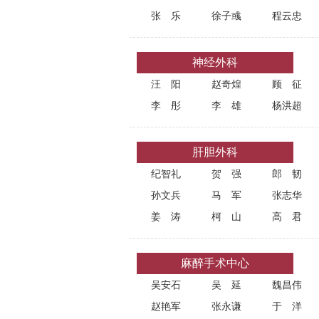
张乐
徐子彧
程云忠
神经外科
汪阳
赵奇煌
顾征
李彤
李雄
杨洪超
肝胆外科
纪智礼
贺强
郎韧
孙文兵
马军
张志华
姜涛
柯山
高君
麻醉手术中心
吴安石
吴延
魏昌伟
赵艳军
张永谦
于洋