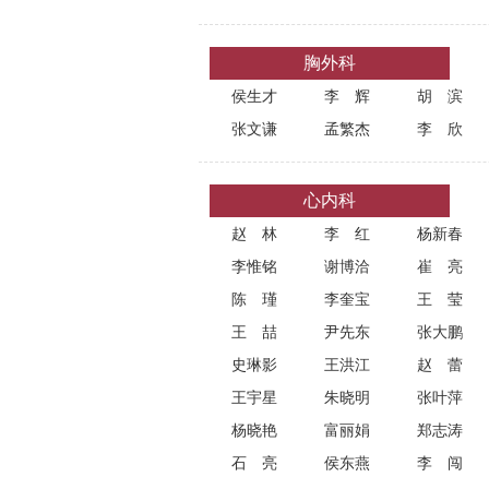
胸外科
侯生才
李辉
胡滨
张文谦
孟繁杰
李欣
心内科
赵林
李红
杨新春
李惟铭
谢博洽
崔亮
陈瑾
李奎宝
王莹
王喆
尹先东
张大鹏
史琳影
王洪江
赵蕾
王宇星
朱晓明
张叶萍
杨晓艳
富丽娟
郑志涛
石亮
侯东燕
李闯