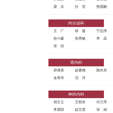
梁兵
任茁
熊霞鹂
内分泌科
王广
徐援
宁志伟
孙小蒙
焦秀敏
李晶
张恒
肾内科
孙倩美
赵素梅
陈向东
金美玲
沈洋
神经内科
胡文立
王朝东
许兰萍
李晨阳
赵文慧
张娟