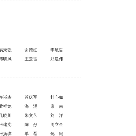
易秉强
谢德红
李敏哲
韩晓风
王云雷
郑建伟
许崧杰
苏庆军
杜心如
孟祥龙
海涌
康南
孔晓川
朱文艺
刘洋
张建党
陈彤
周立金
张扬璞
单磊
鲍鲲