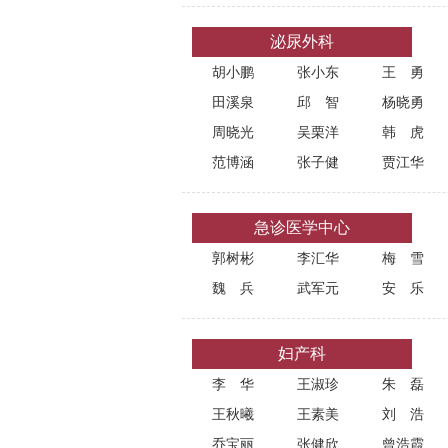
泌尿外科
胡小鹏
张小东
王勇
田溪泉
邱智
杨晓勇
周晓光
吴栗洋
韩虎
范博涵
张子健
贾江华
急诊医学中心
郭树彬
李汇华
梅雪
魏兵
武军元
安乐
妇产科
李华
王淑珍
朱磊
王秋曦
王素美
刘浩
乔宝丽
张健欣
曾浩霞