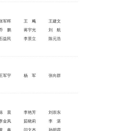
张军晖
王飚
王建文
乔鹏
蒋宇光
刘航
石益民
李景立
陈元浩
王军宇
杨军
张向群
陈晨
李艳芳
刘崇东
李金凤
茹晓莉
李湛
黄鑫
闫文杰
孙明霞