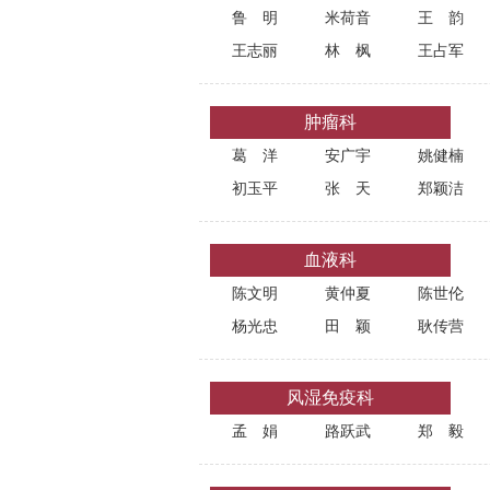
鲁明
米荷音
王韵
王志丽
林枫
王占军
肿瘤科
葛洋
安广宇
姚健楠
初玉平
张天
郑颖洁
血液科
陈文明
黄仲夏
陈世伦
杨光忠
田颖
耿传营
风湿免疫科
孟娟
路跃武
郑毅