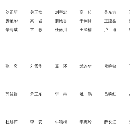
刘正新
关玉盘
刘宇宏
高茹
吴东方
庞艳华
高岩
裴艳香
于剑锋
王建鑫
辛海威
常敏
杜丽川
王泽楠
卢迪
张奕
刘雪华
葛环
武连华
侯晓敏
郭益群
尹玉东
李冉
姚鹏
吕晓红
杜旭芹
李安
牛颖梅
李惠玲
薛长江