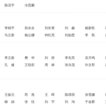
陈渲宇
冷昆鹏
李锦平
孙永全
刘长青
刘赫
杨新乾
马立新
杨云娜
钟红亮
刘如恩
李凯
李立新
樊华
刘煜
李先亮
吴天鸣
孔健
王劭宏
周林
张兴茂
许文犁
王振元
芮燕
王晖
陈瑛琪
张雪娜
柳娟
张忱
刘宇
刘洵
于金辉