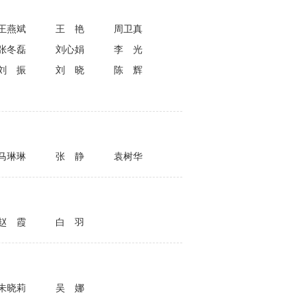
王燕斌
王艳
周卫真
张冬磊
刘心娟
李光
刘振
刘晓
陈辉
马琳琳
张静
袁树华
赵霞
白羽
朱晓莉
吴娜