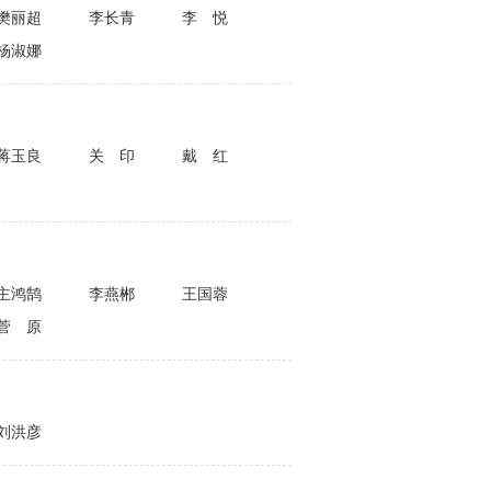
樊丽超
李长青
李悦
杨淑娜
蒋玉良
关印
戴红
主鸿鹄
李燕郴
王国蓉
菅原
刘洪彦