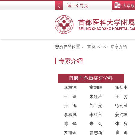
返回引导页
大众版
您所在的位置：
首页
>>
>>
专家介绍
专家介绍
呼吸与危重症医学科
李海潮
童朝晖
施焕中
王臻
朱娅玲
王雯
张鸿
邝土光
徐莉莉
李积凤
李绪言
姜纯国
陈铎
朱剑
张隽
罗祖金
曹志新
崔娜