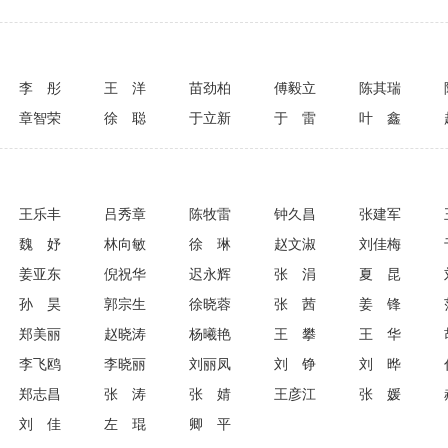
李彤
王洋
苗劲柏
傅毅立
陈其瑞
章智荣
徐聪
于立新
于雷
叶鑫
王乐丰
吕秀章
陈牧雷
钟久昌
张建军
魏妤
林向敏
徐琳
赵文淑
刘佳梅
姜亚东
倪祝华
迟永辉
张涓
夏昆
孙昊
郭宗生
徐晓蓉
张茜
姜锋
郑美丽
赵晓涛
杨曦艳
王攀
王华
李飞鸥
李晓丽
刘丽凤
刘铮
刘晔
郑志昌
张涛
张婧
王彦江
张媛
刘佳
左琨
卿平