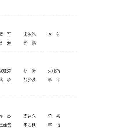
谭可
宋英伦
李荧
吕游
郭鹏
寇建涛
赵昕
朱继巧
武峤
吕少诚
李平
许杰
高建东
蒋嘉
王佳琬
李明颖
李洁