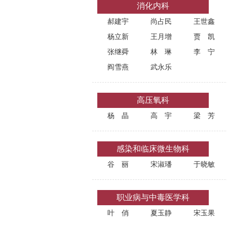
消化内科
郝建宇
尚占民
王世鑫
杨立新
王月增
贾凯
张继舜
林琳
李宁
阎雪燕
武永乐
高压氧科
杨晶
高宇
梁芳
感染和临床微生物科
谷丽
宋淑璠
于晓敏
职业病与中毒医学科
叶俏
夏玉静
宋玉果