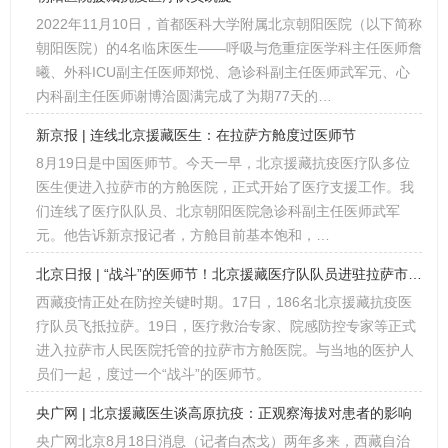
2022年11月10日，首都医科大学附属北京朝阳医院（以下简称
朝阳医院）的4名临床医生——呼吸与危重症医学科主任医师詹
曦、外科ICU副主任医师郑悦、急诊科副主任医师武军元、心
内科副主任医师谢博洽圆满完成了为期77天的…
新京报 | 连线北京援藏医生：在拉萨方舱度过医师节
8月19日是中国医师节。今天一早，北京援藏抗疫医疗队多位
医生便进入拉萨市的方舱医院，正式开始了医疗支援工作。我
们连线了医疗队队员、北京朝阳医院急诊科副主任医师武军
元。他告诉新京报记者，方舱目前基本饱和，…
北京日报 | “战斗”的医师节！北京援藏医疗队队员进驻拉萨市方舱医院
西藏疫情正处在防控关键时期。17日，186名北京援藏抗疫医
疗队员飞抵拉萨。19日，医疗救治专家、院感防控专家等正式
进入拉萨市人民医院托管的拉萨市方舱医院。与当地的医护人
员们一起，度过一个“战斗”的医师节。
央广网 | 北京援藏医生谈高原抗疫：正观察海拔对患者的影响
央广网北京8月18日消息（记者白杰戈）两年多来，西藏自治