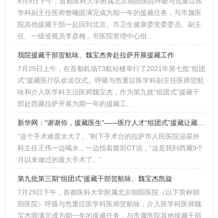
8月9日下午，首都医科大学附属北京朝阳医院呼吸与危重症医
学科副主任医师詹曦圆满完成为期一年的援藏任务，与市属医
院其他援藏干部一起回到北京。市卫生健康委党委委员、副主
任、一级巡视员李彦梅，市医院管理中心组…
我院援藏干部贺航咏、魏宝杰奔赴拉萨开展援藏工作
7月25日上午，在首都机场T3航站楼举行了2021年第七批“组团
式”援藏医疗队欢送仪式。呼吸与危重症医学科副主任医师贺航
咏和介入医学科主治医师魏宝杰，作为第九批“组团式”援藏干
部赴西藏拉萨开展为期一年的援藏工…
新华网：“谢谢你，援藏医生”——医疗人才“组团式”援藏让藏北牧区女孩重获新生
“这个手术难度太大了。”刚下手术台的拉萨市人民医院泌尿外
科主任王伟一边喝水，一边指着腹部CT说，“这是我到西藏9个
月以来做过的最大手术了。”
第九批第三期“组团式”援藏干部贺航咏、魏宝杰​凯旋
7月29日下午，首都医科大学附属北京朝阳医院（以下简称朝
阳医院）呼吸与危重症医学科医师贺航咏，介入医学科医师魏
宝杰圆满完成为期一年的援藏任务，与市属医院其他援藏干部