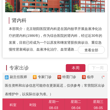
肾内科
本部简介：北京朝阳医院肾内科是在国内较早开展血液净化治
疗的肾内科(1986年)，作为综合医院的肾内科，经过近30年的
发展，目前已经成为一个以原发和继发肾脏疾病诊治、重症急
慢性肾衰竭诊治、血液净化治疗、血管通路…
查看全部
专家出诊
本周
下一周
副主任医师
专家门诊
特需门诊
临停
（
*
医生资料和出诊信息可能存在更新延迟，仅供参考；常营院区出诊
表维护中，以实际出诊为准。）
星期一
星期二
星期三
科室
时段
08-03
08-04
08-05