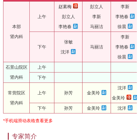
赵素梅
彭立人
李新
上午
彭立人
李新
李艳春
本部
李艳春
马丽洁
徐晨
肾内科
李新
张敏
下午
马丽洁
李艳春
沈洋
徐晨
石景山院区
上午
肾内科
下午
沈洋
常营院区
上午
孙芳
金美玲
金美玲
肾内科
下午
孙芳
金美玲
沈洋
*手机端滑动表格查看更多
专家简介