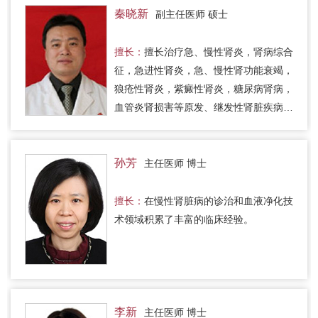
秦晓新
副主任医师 硕士
擅长：
擅长治疗急、慢性肾炎，肾病综合
征，急进性肾炎，急、慢性肾功能衰竭，
狼疮性肾炎，紫癜性肾炎，糖尿病肾病，
血管炎肾损害等原发、继发性肾脏疾病，
以及类风湿关节炎，脊柱关节病，干燥综
合征，皮肌炎等风湿性疾病。…
孙芳
主任医师 博士
擅长：
在慢性肾脏病的诊治和血液净化技
术领域积累了丰富的临床经验。
李新
主任医师 博士