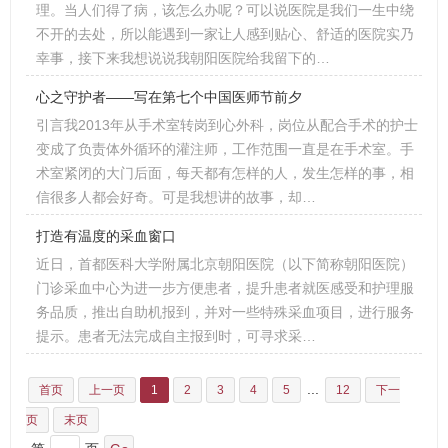
理。当人们得了病，该怎么办呢？可以说医院是我们一生中绕
不开的去处，所以能遇到一家让人感到贴心、舒适的医院实乃
幸事，接下来我想说说我朝阳医院给我留下的…
心之守护者——写在第七个中国医师节前夕
引言我2013年从手术室转岗到心外科，岗位从配合手术的护士
变成了负责体外循环的灌注师，工作范围一直是在手术室。手
术室紧闭的大门后面，每天都有怎样的人，发生怎样的事，相
信很多人都会好奇。可是我想讲的故事，却…
打造有温度的采血窗口
近日，首都医科大学附属北京朝阳医院（以下简称朝阳医院）
门诊采血中心为进一步方便患者，提升患者就医感受和护理服
务品质，推出自助机报到，并对一些特殊采血项目，进行服务
提示。患者无法完成自主报到时，可寻求采…
...
首页
上一页
1
2
3
4
5
12
下一
页
末页