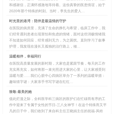
和感谢信，正满怀感激地等待着。这份真挚的医患情谊，始于
2020年那个特殊的时刻。当时，李先生的爱人…
时光里的港湾：陪伴是最温情的守护
在医院的病房里，充满了生命的挣扎与希望，临床工作中，我
们经常遇到患者出现害怕和焦虑的情绪，面对这些消极情绪我
不知道如何回应，经常感到无力，为之困扰。直到学习了叙事
护理，我发现在漫长又孤独的治疗路上，倾…
温暖相伴，幸福同行
在医院高质量发展的新时期，大家也是紧跟节奏，每天的工作
充实再充实，如何将那一束光照进大家的心里，让大家感受到
温暖与爱.......我们心脏中心四病区举办了一系列的温暖举措：
趣味猜字谜：大家亲手书写字谜在红红…
致敬-最美的她
值此烂漫之际，全科医学科三病区的医护们在忙碌而有序的工
作中迎来了专属于女性的节日-三八女神节！在这个特殊而又平
凡的日子中，我们收到了来自科主任王晓娟主任的祝福-风铃