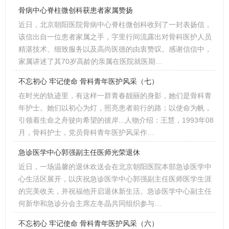
骨病中心脊柱微创科获患者家属赞扬
近日，北京朝阳医院骨病中心脊柱微创科收到了一封表扬信，
该信出自一位患者家属之手，字里行间流露出对骨科医护人员
精湛技术、细致服务以及高尚医德的由衷赞叹。感谢信信中，
家属讲述了其70岁高龄的亲属在医院就医期…
不忘初心 牢记使命 骨科青年医护风采（七）
在时光的轨迹里，有这样一群青春靓丽的身影，她们是骨科青
年护士。她们以初心为灯，照亮患者前行的路；以使命为帆，
引领着生命之舟驶向希望的彼岸...人物介绍：王慧，1993年08
月，骨科护士，党员骨科青年医护风采作…
急诊医学中心郭强副主任医师光荣退休
近日，一场温馨的退休欢送会在北京朝阳医院本部急诊医学中
心生活区展开，以庆祝急诊医学中心郭强副主任医师医学生涯
的完美收关，并祝福他开启退休新生活。急诊医学中心副主任
何新华和急诊分会主席左冬晶共同组织参与…
不忘初心 牢记使命 骨科青年医护风采（六）