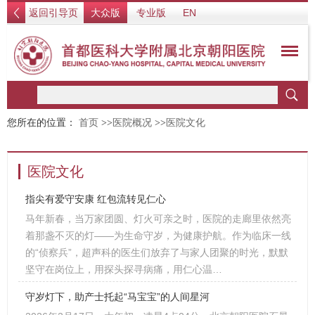
返回引导页
大众版
专业版
EN
您所在的位置：
首页
>>
医院概况
>>
医院文化
医院文化
指尖有爱守安康 红包流转见仁心
马年新春，当万家团圆、灯火可亲之时，医院的走廊里依然亮
着那盏不灭的灯——为生命守岁，为健康护航。作为临床一线
的“侦察兵”，超声科的医生们放弃了与家人团聚的时光，默默
坚守在岗位上，用探头探寻病痛，用仁心温…
守岁灯下，助产士托起“马宝宝”的人间星河