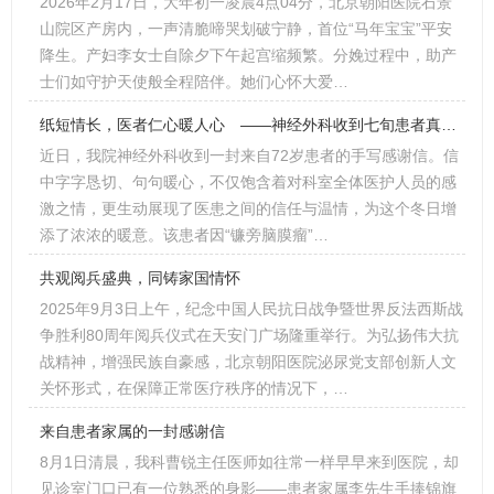
2026年2月17日，大年初一凌晨4点04分，北京朝阳医院石景
山院区产房内，一声清脆啼哭划破宁静，首位“马年宝宝”平安
降生。产妇李女士自除夕下午起宫缩频繁。分娩过程中，助产
士们如守护天使般全程陪伴。她们心怀大爱…
纸短情长，医者仁心暖人心 ——神经外科收到七旬患者真挚感谢信
近日，我院神经外科收到一封来自72岁患者的手写感谢信。信
中字字恳切、句句暖心，不仅饱含着对科室全体医护人员的感
激之情，更生动展现了医患之间的信任与温情，为这个冬日增
添了浓浓的暖意。该患者因“镰旁脑膜瘤”…
共观阅兵盛典，同铸家国情怀
2025年9月3日上午，纪念中国人民抗日战争暨世界反法西斯战
争胜利80周年阅兵仪式在天安门广场隆重举行。为弘扬伟大抗
战精神，增强民族自豪感，北京朝阳医院泌尿党支部创新人文
关怀形式，在保障正常医疗秩序的情况下，…
来自患者家属的一封感谢信
8月1日清晨，我科曹锐主任医师如往常一样早早来到医院，却
见诊室门口已有一位熟悉的身影——患者家属李先生手捧锦旗