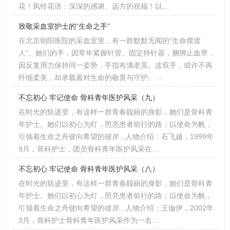
花！风铃花语：深深的感谢、远方的祝福！以…
致敬采血室护士的“生命之手”
在北京朝阳医院的采血室里，有一群默默无闻的“生命摆渡
人”。她们的手，因常年紧握针管、固定持针器，捆绑止血带，
因反复用力保持同一姿势，手指布满老茧。这双手，或许不再
纤细柔美，却承载着对生命的敬畏与守护。…
不忘初心 牢记使命 骨科青年医护风采（九）
在时光的轨迹里，有这样一群青春靓丽的身影，她们是骨科青
年护士。她们以初心为灯，照亮患者前行的路；以使命为帆，
引领着生命之舟驶向希望的彼岸...人物介绍：石飞越，1999年
9月，骨科护士，团员骨科青年医护风采在…
不忘初心 牢记使命 骨科青年医护风采（八）
在时光的轨迹里，有这样一群青春靓丽的身影，她们是骨科青
年护士。她们以初心为灯，照亮患者前行的路；以使命为帆，
引领着生命之舟驶向希望的彼岸...人物介绍：王伽伊，2002年
3月，骨科护士骨科青年医护风采作为一名…