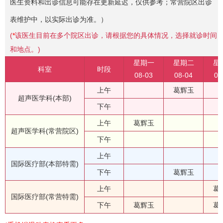
医生资料和出诊信息可能存在更新延迟，仅供参考；常营院区出诊
表维护中，以实际出诊为准。）
(
*
该医生目前在多个院区出诊，请根据您的具体情况，选择就诊时间
和地点。)
星期一
星期二
星
科室
时段
08-03
08-04
08
上午
葛辉玉
超声医学科(本部)
下午
上午
葛辉玉
超声医学科(常营院区)
下午
上午
国际医疗部(本部特需)
下午
葛辉玉
上午
葛
国际医疗部(常营特需)
下午
葛辉玉
葛