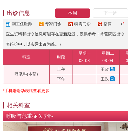
出诊信息
本周
下一周
副主任医师
专家门诊
特需门诊
临停
（
*
医生资料和出诊信息可能存在更新延迟，仅供参考；常营院区出诊
表维护中，以实际出诊为准。）
星期一
星期二
星
科室
时段
08-03
08-04
08
上午
王政
呼吸科(本部)
下午
王政
*手机端滑动表格查看更多
相关科室
呼吸与危重症医学科