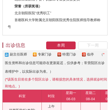
荣誉（所获奖项）
北京朝阳医院“优秀职工”
首都医科大学附属北京朝阳医院优秀住院医师指导教师称
号
出诊信息
本周
下一周
副主任医师
专家门诊
特需门诊
临停
（
*
医生资料和出诊信息可能存在更新延迟，仅供参考；常营院区出诊
表维护中，以实际出诊为准。）
(
*
该医生目前在多个院区出诊，请根据您的具体情况，选择就诊时间
和地点。)
星期一
星期二
星
科室
时段
08-03
08-04
08
上午