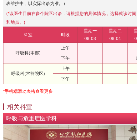
表维护中，以实际出诊为准。）
(
*
该医生目前在多个院区出诊，请根据您的具体情况，选择就诊时间
和地点。)
星期一
星期二
星
科室
时段
08-03
08-04
08
上午
呼吸科(本部)
下午
上午
呼吸科(常营院区)
下午
*手机端滑动表格查看更多
相关科室
呼吸与危重症医学科