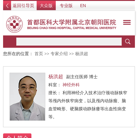
返回引导页
大众版
专业版
EN
您所在的位置：
首页
>>
专家介绍
>>
杨洪超
杨洪超
副主任医师 博士
科室：
神经外科
擅长： 利用神经介入技术治疗颈动脉狭窄
等颅内外狭窄病变，以及颅内动脉瘤、脑
血管畸形、硬脑膜动静脉瘘等出血性病变
等。