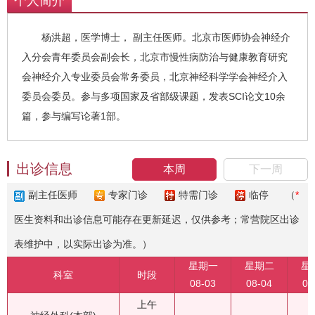
个人简介
杨洪超，医学博士， 副主任医师。北京市医师协会神经介
入分会青年委员会副会长，北京市慢性病防治与健康教育研究
会神经介入专业委员会常务委员，北京神经科学学会神经介入
委员会委员。参与多项国家及省部级课题，发表SCI论文10余
篇，参与编写论著1部。
出诊信息
本周
下一周
副主任医师
专家门诊
特需门诊
临停
（
*
医生资料和出诊信息可能存在更新延迟，仅供参考；常营院区出诊
表维护中，以实际出诊为准。）
星期一
星期二
星
科室
时段
08-03
08-04
08
上午