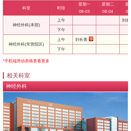
星期一
星期二
星
科室
时段
08-03
08-04
08
上午
刘长
神经外科(本部)
下午
上午
刘长青
神经外科(常营院区)
下午
*手机端滑动表格查看更多
相关科室
神经外科