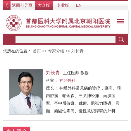
返回引导页
大众版
专业版
EN
您所在的位置：
首页
>>
专家介绍
>>
刘长青
刘长青
主任医师 教授
科室：
神经外科
擅长： 神经外科常见病的诊疗，癫痫、颅
内肿瘤、帕金森、三叉神经痛、面肌痉
挛、卒中后偏瘫、截瘫、肌张力障碍、震
颤、顽固性疼痛、慢性意识障碍的外科治
疗。