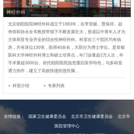
神经外科
北京朝阳医院神经外科成立于1983年，在李登极、贾保祥、赵
奇煌和孙永全等教授带领下不断发展壮大，形成以中青年人才为
主体和亚专业齐全的综合性神经外科。科室在三个院区均有病
房，共有床位130张，医师40余名，大部分为博士学位。是首都
医科大学神经外科博士和硕士培养点，年门诊量超2万人次，年
手术量超3000台。依托朝阳医院急危重症医学特色，与多科室
通力协作，建立了高效快捷的急性脑…
科室介绍
专家列表
友情链接：
国家卫生健康委员会
北京市卫生健康委员会
北京市
医院管理中心