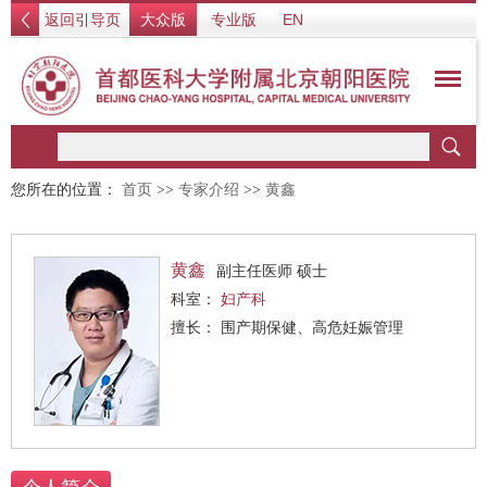
返回引导页
大众版
专业版
EN
您所在的位置：
首页
>>
专家介绍
>>
黄鑫
黄鑫
副主任医师 硕士
科室：
妇产科
擅长： 围产期保健、高危妊娠管理