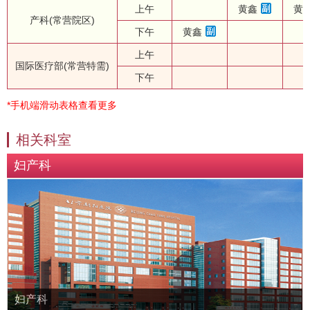
上午
黄鑫
黄
产科(常营院区)
下午
黄鑫
上午
国际医疗部(常营特需)
下午
*手机端滑动表格查看更多
相关科室
妇产科
妇产科