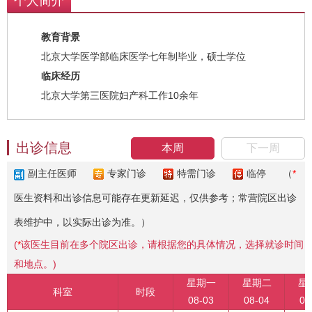
个人简介
教育背景
北京大学医学部临床医学七年制毕业，硕士学位
临床经历
北京大学第三医院妇产科工作10余年
出诊信息
本周
下一周
副主任医师
专家门诊
特需门诊
临停
（
*
医生资料和出诊信息可能存在更新延迟，仅供参考；常营院区出诊
表维护中，以实际出诊为准。）
(
*
该医生目前在多个院区出诊，请根据您的具体情况，选择就诊时间
和地点。)
星期一
星期二
星
科室
时段
08-03
08-04
08