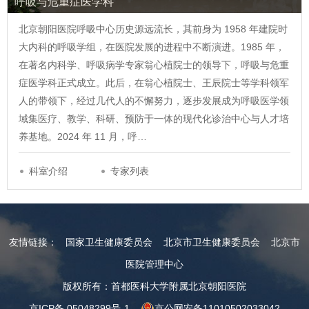
呼吸与危重症医学科
北京朝阳医院呼吸中心历史源远流长，其前身为 1958 年建院时
大内科的呼吸学组，在医院发展的进程中不断演进。1985 年，
在著名内科学、呼吸病学专家翁心植院士的领导下，呼吸与危重
症医学科正式成立。此后，在翁心植院士、王辰院士等学科领军
人的带领下，经过几代人的不懈努力，逐步发展成为呼吸医学领
域集医疗、教学、科研、预防于一体的现代化诊治中心与人才培
养基地。2024 年 11 月，呼…
科室介绍
专家列表
友情链接：
国家卫生健康委员会
北京市卫生健康委员会
北京市
医院管理中心
版权所有：首都医科大学附属北京朝阳医院
京ICP备 05048299号-1
京公网安备11010502033042