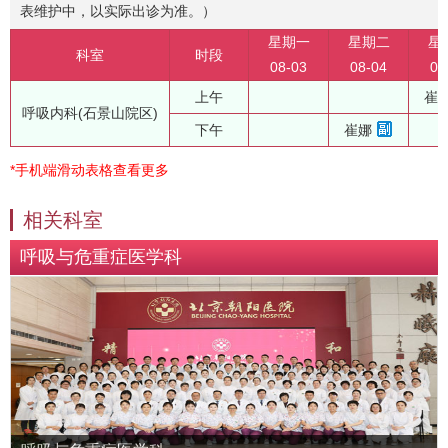
表维护中，以实际出诊为准。）
星期一
星期二
星
科室
时段
08-03
08-04
08
上午
崔
呼吸内科(石景山院区)
下午
崔娜
*手机端滑动表格查看更多
相关科室
呼吸与危重症医学科