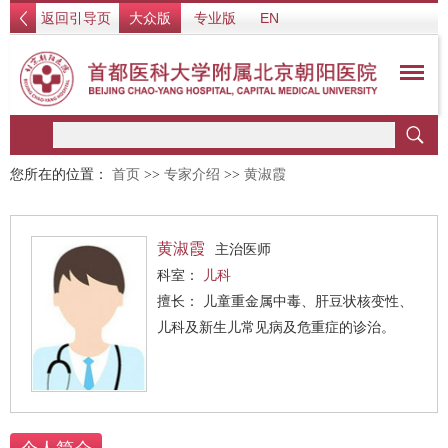
返回引导页
大众版
专业版
EN
您所在的位置：
首页
>>
专家介绍
>>
黄淑霞
黄淑霞
主治医师
科室：
儿科
擅长： 儿童重金属中毒、肝豆状核变性、
儿科及新生儿常见病及危重症的诊治。