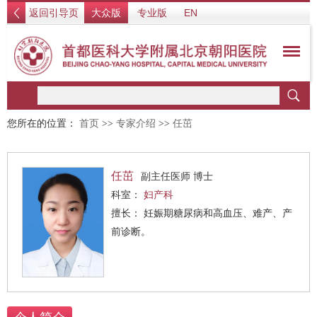
返回引导页
大众版
专业版
EN
您所在的位置：
首页
>>
专家介绍
>>
任茁
任茁
副主任医师 博士
科室：
妇产科
擅长： 妊娠期糖尿病和高血压、难产、产
前诊断。