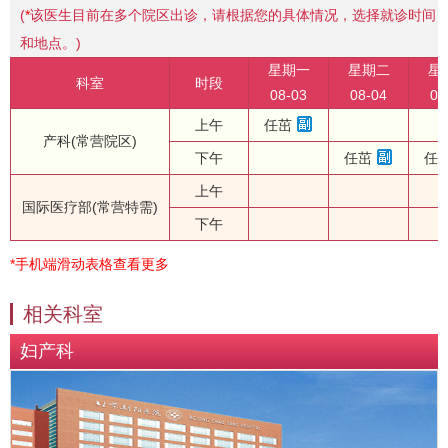
(
*
该医生目前在多个院区出诊，请根据您的具体情况，选择就诊时间
和地点。)
星期一
星期二
星
科室
时段
08-03
08-04
08
上午
任茁
产科(常营院区)
下午
任茁
任
上午
国际医疗部(常营特需)
下午
*手机端滑动表格查看更多
相关科室
妇产科