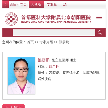
返回引导页
大众版
专业版
EN
您所在的位置：
首页
>>
专家介绍
>>
熊霞鹂
熊霞鹂
副主任医师 硕士
科室：
妇产科
擅长： 宫腔镜、腹腔镜手术；盆底功能障
碍性疾病