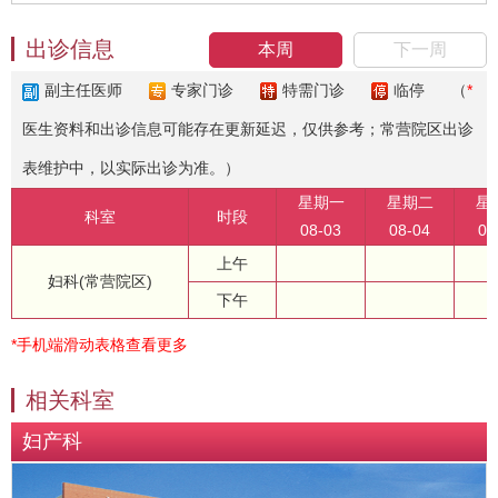
出诊信息
本周
下一周
副主任医师
专家门诊
特需门诊
临停
（
*
医生资料和出诊信息可能存在更新延迟，仅供参考；常营院区出诊
表维护中，以实际出诊为准。）
星期一
星期二
星
科室
时段
08-03
08-04
08
上午
妇科(常营院区)
下午
*手机端滑动表格查看更多
相关科室
妇产科