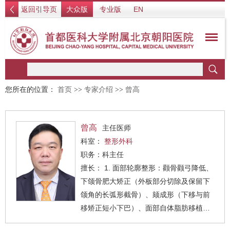
返回引导页
大众版
专业版
EN
您所在的位置：
首页
>>
专家介绍
>>
曾高
曾高
主任医师
科室：
整形外科
职务：科主任
擅长： 1. 面部轮廓整形：颧骨颧弓降低、
下颌骨肥大矫正（外板部分切除及保留下
颌角的长弧形截骨）、颏成形（下移与前
移矫正短小下巴）、面部自体脂肪移植以
及各种类型的面部轮廓修复。2. 面部年轻