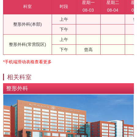
星期一
星期二
星
科室
时段
08-03
08-04
08
上午
整形外科(本部)
下午
上午
整形外科(常营院区)
下午
曾高
*手机端滑动表格查看更多
相关科室
整形外科