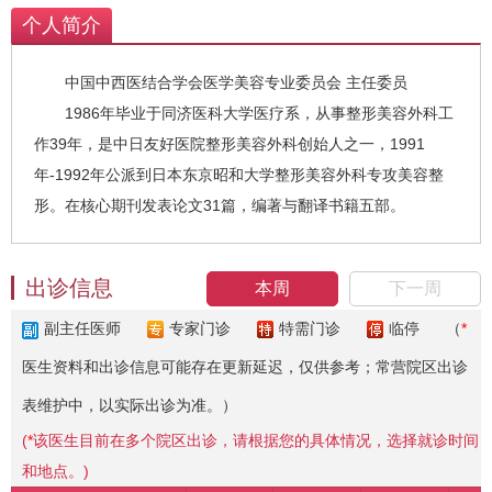
化：除皱术、双矢量面部提升术、玻尿酸
个人简介
胶原肉毒素等注射。3. 鼻部整形：隆鼻及
各种多次鼻整形术后修复。4. 乳房整形：
中国中西医结合学会医学美容专业委员会 主任委员
内窥镜下乳房整形及巨乳缩小术。5. 形体
1986年毕业于同济医科大学医疗系，从事整形美容外科工
及腹壁整形：吸脂塑型与腹壁成形术
作39年，是中日友好医院整形美容外科创始人之一，1991
年-1992年公派到日本东京昭和大学整形美容外科专攻美容整
形。在核心期刊发表论文31篇，编著与翻译书籍五部。
出诊信息
本周
下一周
副主任医师
专家门诊
特需门诊
临停
（
*
医生资料和出诊信息可能存在更新延迟，仅供参考；常营院区出诊
表维护中，以实际出诊为准。）
(
*
该医生目前在多个院区出诊，请根据您的具体情况，选择就诊时间
和地点。)